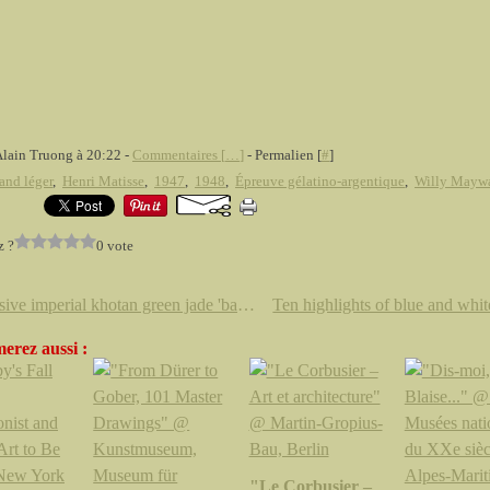
Alain Truong à 20:22 -
Commentaires [
…
]
- Permalien [
#
]
and léger
,
Henri Matisse
,
1947
,
1948
,
Épreuve gélatino-argentique
,
Willy Mayw
z ?
0 vote
A massive imperial khotan green jade 'ba zheng mao nian zhi bao' seal. Qing dynasty, Qianlong period
erez aussi :
"Le Corbusier –