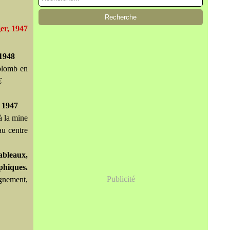
er, 1947
 1948
 plomb en
€
 1947
à la mine
u centre
ableaux,
phiques.
Publicité
ignement,