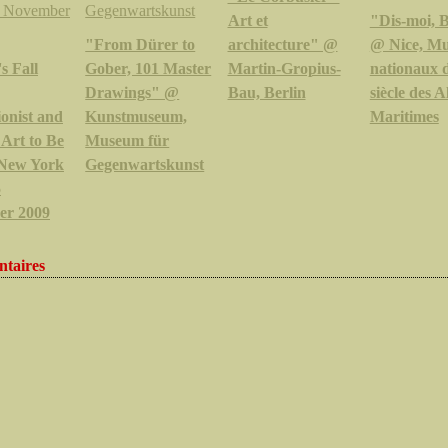
Art et
"Dis-moi, Bl
"From Dürer to
architecture" @
@ Nice, Mu
s Fall
Gober, 101 Master
Martin-Gropius-
nationaux 
Drawings" @
Bau, Berlin
siècle des A
onist and
Kunstmuseum,
Maritimes
Art to Be
Museum für
 New York
Gegenwartskunst
5
er 2009
taires