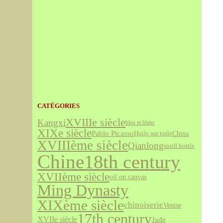
CATÉGORIES
XVIIIe siècle
Kangxi
bleu et blanc
XIXe siècle
Pablo Picasso
China
Huile sur toile
XVIIIème siècle
Qianlong
snuff bottle
Chine
18th century
XVIIème siècle
oil on canvas
Ming Dynasty
XIXème siècle
chinoiserie
Venise
17th century
XVIIe siècle
Jade