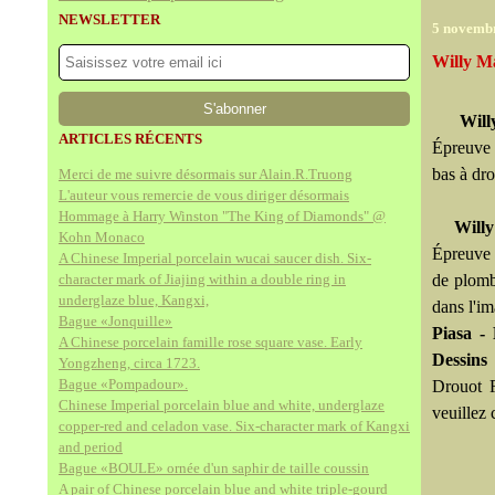
NEWSLETTER
5 novemb
Willy M
Will
ARTICLES RÉCENTS
Épreuve 
bas à dr
Merci de me suivre désormais sur Alain.R.Truong
L'auteur vous remercie de vous diriger désormais
Hommage à Harry Winston "The King of Diamonds" @
Willy
Kohn Monaco
Épreuve 
A Chinese Imperial porcelain wucai saucer dish. Six-
character mark of Jiajing within a double ring in
de plomb
underglaze blue, Kangxi,
dans l'i
Bague «Jonquille»
Piasa -
A Chinese porcelain famille rose square vase. Early
Dessins
Yongzheng, circa 1723.
Bague «Pompadour».
Drouot R
Chinese Imperial porcelain blue and white, underglaze
veuillez
copper-red and celadon vase. Six-character mark of Kangxi
and period
Bague «BOULE» ornée d'un saphir de taille coussin
A pair of Chinese porcelain blue and white triple-gourd