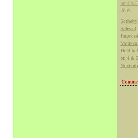
Sotheby'
Sales of
Impressi
Modern 
Held in
on 4 & 
Novemb
Commen