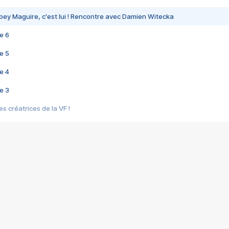
bey Maguire, c'est lui ! Rencontre avec Damien Witecka
e 6
e 5
e 4
e 3
s créatrices de la VF !
e 2
e 1
e Mektoub My Love arrive enfin ! Rencontre avec Shaïn Boumedine et Sal
i : après Toni en famille
elle réalise le bouleversant Dites lui que je l'aime
ais ! Rencontre autour de Vie privée de Rebecca Zlotowski