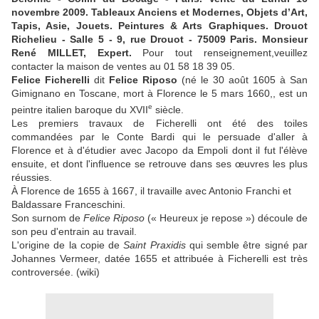
novembre 2009. Tableaux Anciens et Modernes, Objets d’Art,
Tapis, Asie, Jouets. Peintures & Arts Graphiques. Drouot
Richelieu - Salle 5 - 9, rue Drouot - 75009 Paris. Monsieur
René MILLET, Expert.
Pour tout renseignement,veuillez
contacter la maison de ventes au 01 58 18 39 05.
Felice Ficherelli
dit
Felice Riposo
(né le 30 août 1605 à San
Gimignano en Toscane, mort à Florence le 5 mars 1660,, est un
e
peintre italien baroque du
XVII
siècle.
Les premiers travaux de Ficherelli ont été des toiles
commandées par le Conte Bardi qui le persuade d'aller à
Florence et à d'étudier avec Jacopo da Empoli dont il fut l'élève
ensuite, et dont l'influence se retrouve dans ses œuvres les plus
réussies.
À Florence de 1655 à 1667, il travaille avec Antonio Franchi et
Baldassare Franceschini.
Son surnom de
Felice Riposo
(« Heureux je repose ») découle de
son peu d'entrain au travail.
L'origine de la copie de
Saint Praxidis
qui semble être signé par
Johannes Vermeer, datée 1655 et attribuée à Ficherelli est très
controversée. (wiki)