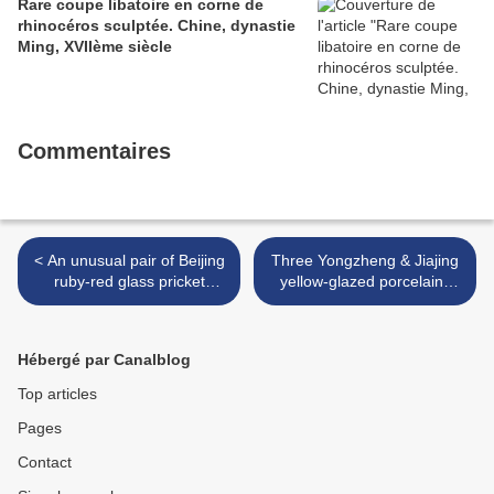
Rare coupe libatoire en corne de
rhinocéros sculptée. Chine, dynastie
Ming, XVIIème siècle
Commentaires
< An unusual pair of Beijing
Three Yongzheng & Jiajing
ruby-red glass pricket
yellow-glazed porcelains
candlesticks, Qing Dynasty
sold @ Bonhams >
Hébergé par Canalblog
Top articles
Pages
Contact