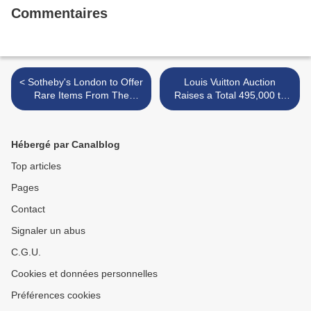
Commentaires
< Sotheby's London to Offer
Louis Vuitton Auction
Rare Items From The
Raises a Total 495,000 to
Collection of the Duke of
Benefit the Red Cross >
Bedford
Hébergé par Canalblog
Top articles
Pages
Contact
Signaler un abus
C.G.U.
Cookies et données personnelles
Préférences cookies