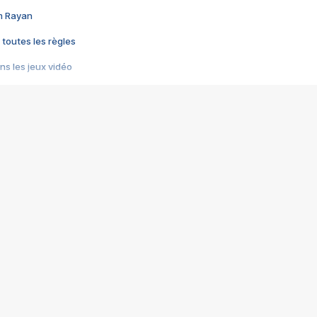
im Rayan
 toutes les règles
s les jeux vidéo
us choquant de Rockstar ? - Le scandale BULLY
e plus moche de Steam
du RÊVE tourne au CAUCHEMAR
pendant 8 heures
it… à tort
umiliés par un jeu vidéo
ire - Final Fantasy 8
ti un empire - Age of Empires
story DOFUS