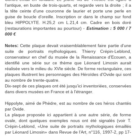
l'antique, en buste de trois-quarts, et regarde vers la droite ; il a
la tête ceinte d'une couronne de laurier et porte une perle en
guise de boucle d'oreille. Inscription or dans le champ sur fond
bleu HIPPOLYTE. H.25,2 cm L.21,4 cm. Cadre en bois doré
(restaurations importantes au pourtour) -
Estimation : 5 000 / 7
000 €
Notes:
Cette plaque devait vraisemblablement faire partie d'une
suite de portraits mythologiques. Thierry Crépin-Leblond,
conservateur en chef du musée de la Renaissance d'Ecouen, a
identifié une série sur ce thème que Léonard Limosin aurait
réalisée vers le milieu du XVIe siècle. De forme rectangulaire, ces
plaques illustrent les personnages des Héroïdes d'Ovide qui sont
au nombre de trente-quatre.
Dix-sept de ces plaques ont été jusqu'ici inventoriées, conservées
dans divers musées en France et à l'étranger.
Hippolyte, aimé de Phèdre, est au nombre de ces héros chantés
par Ovide.
La plaque proposée ici appartient à une autre série, de forme
ovale, dont quelques exemples nous ont été signalés (voir T.
Crépin-Leblond, «Une suite de portraits mythologiques émaillés
par Léonard Limosin» dans Revue de l'Art, n°116, 1997-2, pp 17-