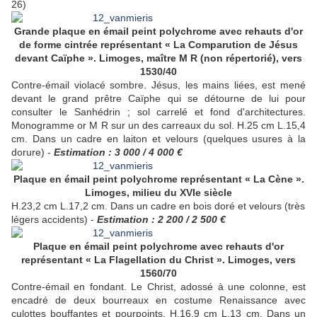
26)
Grande plaque en émail peint polychrome avec rehauts d'or
de forme cintrée représentant « La Comparution de Jésus
devant Caïphe ». Limoges, maître M R (non répertorié), vers
1530/40
Contre-émail violacé sombre. Jésus, les mains liées, est mené
devant le grand prêtre Caïphe qui se détourne de lui pour
consulter le Sanhédrin ; sol carrelé et fond d'architectures.
Monogramme or M R sur un des carreaux du sol. H.25 cm L.15,4
cm. Dans un cadre en laiton et velours (quelques usures à la
dorure) -
Estimation : 3 000 / 4 000 €
Plaque en émail peint polychrome représentant « La Cène ».
Limoges, milieu du XVIe siècle
H.23,2 cm L.17,2 cm. Dans un cadre en bois doré et velours (très
légers accidents) -
Estimation : 2 200 / 2 500 €
Plaque en émail peint polychrome avec rehauts d'or
représentant « La Flagellation du Christ ». Limoges, vers
1560/70
Contre-émail en fondant. Le Christ, adossé à une colonne, est
encadré de deux bourreaux en costume Renaissance avec
culottes bouffantes et pourpoints. H.16,9 cm L.13 cm. Dans un