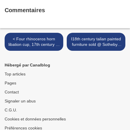
Commentaires
< Four rhinoceros horn
I18th century talian painted
libation cup, 17th century @
furniture sold @ Sotheby's
Sotheby's London
London >
Hébergé par Canalblog
Top articles
Pages
Contact
Signaler un abus
C.G.U.
Cookies et données personnelles
Préférences cookies