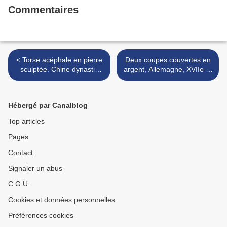
Commentaires
< Torse acéphale en pierre
Deux coupes couvertes en
sculptée. Chine dynastie
argent, Allemagne, XVIIe et
Wei.
deuxième moitié du XIXe
siècle >
Hébergé par Canalblog
Top articles
Pages
Contact
Signaler un abus
C.G.U.
Cookies et données personnelles
Préférences cookies