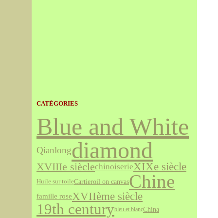
CATÉGORIES
Blue and White
diamond
Qianlong
XVIIIe siècle
XIXe siècle
chinoiserie
Chine
Cartier
oil on canvas
Huile sur toile
XVIIème siècle
famille rose
19th century
China
bleu et blanc