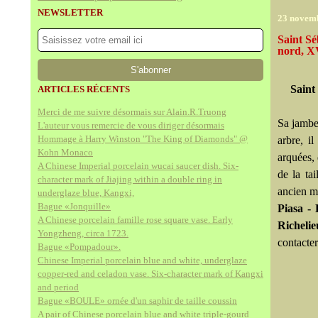
NEWSLETTER
23 novem
Saint Sé
nord, XV
Saint
ARTICLES RÉCENTS
Merci de me suivre désormais sur Alain.R.Truong
Sa jambe 
L'auteur vous remercie de vous diriger désormais
Hommage à Harry Winston "The King of Diamonds" @
arbre, i
Kohn Monaco
arquées,
A Chinese Imperial porcelain wucai saucer dish. Six-
de la ta
character mark of Jiajing within a double ring in
ancien ma
underglaze blue, Kangxi,
Bague «Jonquille»
Piasa -
A Chinese porcelain famille rose square vase. Early
Richelie
Yongzheng, circa 1723.
contacte
Bague «Pompadour».
Chinese Imperial porcelain blue and white, underglaze
copper-red and celadon vase. Six-character mark of Kangxi
and period
Bague «BOULE» ornée d'un saphir de taille coussin
A pair of Chinese porcelain blue and white triple-gourd