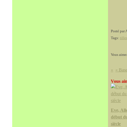
Posté par 
Tags:
tille
Vous aime
Vous aim
Eve, Al
début d
siècle