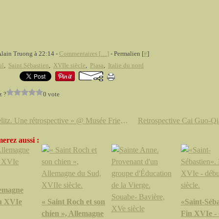
Alain Truong à 22:14 -
Commentaires [
…
]
- Permalien [
#
]
ul
,
Saint Sébastien
,
XVIIe siècle
,
Piasa
,
Italie du nord
z ?
0 vote
« Baselitz. Une rétrospective » @ Musée Frieder Burda & Staatliche Kunsthalle Baden-Baden
erez aussi :
lemagne
u XVIe
« Saint Roch et son
«Saint-Séba
chien », Allemagne
Fin XVIe -