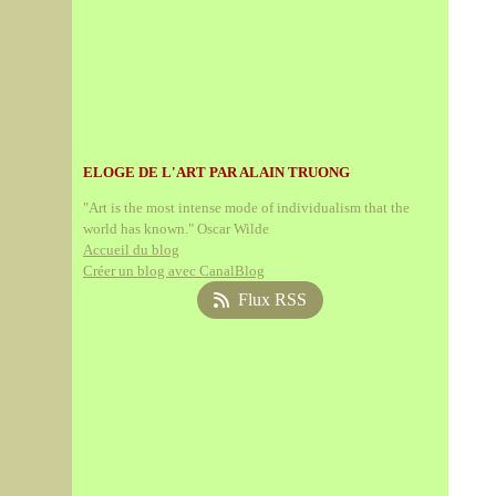
ELOGE DE L'ART PAR ALAIN TRUONG
"Art is the most intense mode of individualism that the
world has known." Oscar Wilde
Accueil du blog
Créer un blog avec CanalBlog
Flux RSS