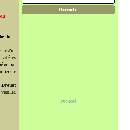
 du
lie du
nche d'un
rcilières
pé autour
cm (socle
. Drouot
 veuillez
Publicité