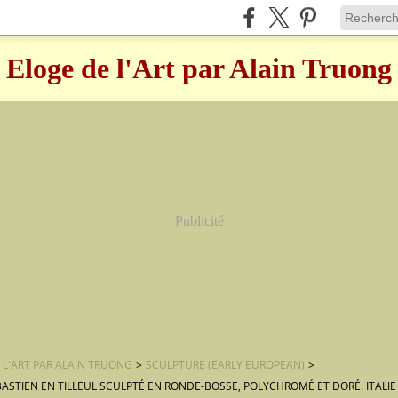
Eloge de l'Art par Alain Truong
Publicité
 L'ART PAR ALAIN TRUONG
>
SCULPTURE (EARLY EUROPEAN)
>
BASTIEN EN TILLEUL SCULPTÉ EN RONDE-BOSSE, POLYCHROMÉ ET DORÉ. ITALIE 