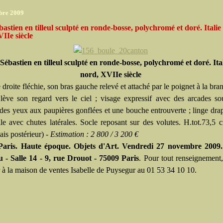
bre 2009
bastien en tilleul sculpté en ronde-bosse, polychromé et doré. Italie
IIe siècle
 Sébastien en tilleul sculpté en ronde-bosse, polychromé et doré. Ita
nord, XVIIe siècle
droite fléchie, son bras gauche relevé et attaché par le poignet à la bra
l lève son regard vers le ciel ; visage expressif avec des arcades sou
 des yeux aux paupières gonflées et une bouche entrouverte ; linge dra
ille avec chutes latérales. Socle reposant sur des volutes. H.tot.73,5 
is postérieur) -
Estimation : 2 800 / 3 200 €
 Paris. Haute époque. Objets d'Art. Vendredi 27 novembre 2009
u - Salle 14 - 9, rue Drouot - 75009 Paris
. Pour tout renseignement,
r à la maison de ventes Isabelle de Puysegur au 01 53 34 10 10.