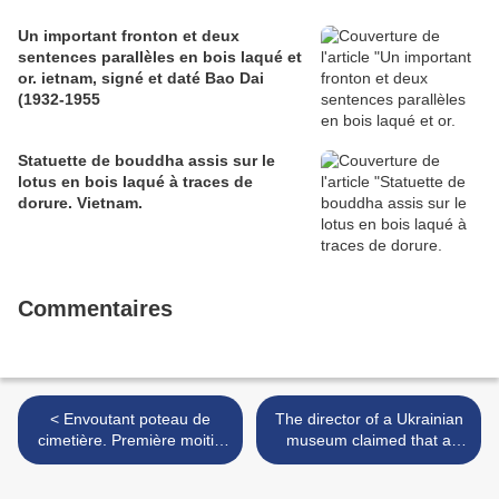
Un important fronton et deux
sentences parallèles en bois laqué et
or. ietnam, signé et daté Bao Dai
(1932-1955
Statuette de bouddha assis sur le
lotus en bois laqué à traces de
dorure. Vietnam.
Commentaires
< Envoutant poteau de
The director of a Ukrainian
cimetière. Première moitié
museum claimed that a
du XXeme siècle. Culture
portrait of a Venetian Doge
JORAI , région des hauts
in its collection is a work of