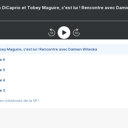
 DiCaprio et Tobey Maguire, c'est lui ! Rencontre avec Dam
bey Maguire, c'est lui ! Rencontre avec Damien Witecka
e 6
e 5
e 4
e 3
s créatrices de la VF !
e 2
e 1