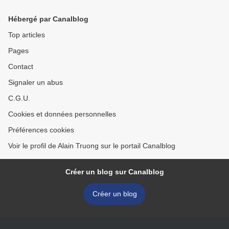
pewter jug, a Roemer and a
crab, a half-peeled lemon,
blue lined beer glas
and a bread roll... >
Hébergé par Canalblog
Top articles
Pages
Contact
Signaler un abus
C.G.U.
Cookies et données personnelles
Préférences cookies
Voir le profil de Alain Truong sur le portail Canalblog
Créer un blog sur Canalblog
Créer un blog