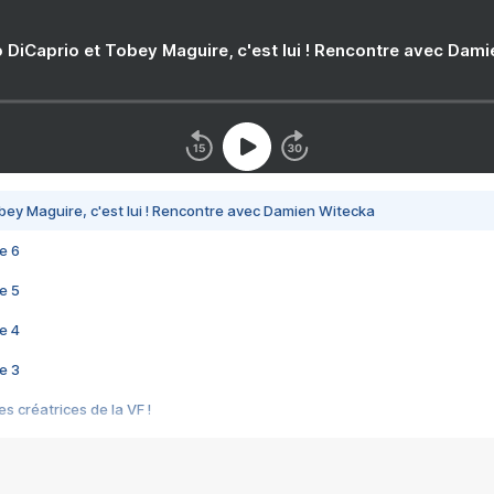
 DiCaprio et Tobey Maguire, c'est lui ! Rencontre avec Dam
bey Maguire, c'est lui ! Rencontre avec Damien Witecka
e 6
e 5
e 4
e 3
s créatrices de la VF !
e 2
e 1