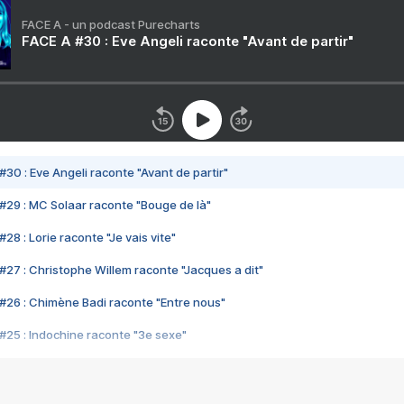
FACE A - un podcast Purecharts
FACE A #30 : Eve Angeli raconte "Avant de partir"
#30 : Eve Angeli raconte "Avant de partir"
#29 : MC Solaar raconte "Bouge de là"
28 : Lorie raconte "Je vais vite"
#27 : Christophe Willem raconte "Jacques a dit"
#26 : Chimène Badi raconte "Entre nous"
#25 : Indochine raconte "3e sexe"
#24 : Zaho raconte "C'est chelou"
#23 : Patrick Bruel raconte "Au café des délices"