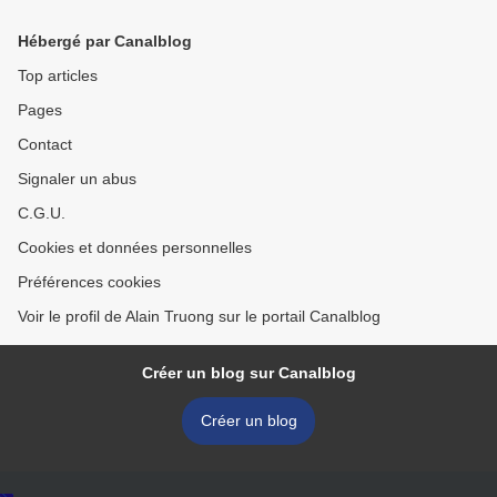
crab, a half-peeled lemon,
sealmark and of the period
and a bread roll...
(1736-1795) >
Hébergé par Canalblog
Top articles
Pages
Contact
Signaler un abus
C.G.U.
Cookies et données personnelles
Préférences cookies
Voir le profil de Alain Truong sur le portail Canalblog
Créer un blog sur Canalblog
Créer un blog