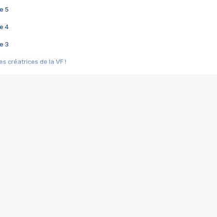
e 5
e 4
e 3
s créatrices de la VF !
e 2
e 1
e Mektoub My Love arrive enfin ! Rencontre avec Shaïn Boumedine et Sal
i : après Toni en famille
elle réalise le bouleversant Dites lui que je l'aime
ais ! Rencontre autour de Vie privée de Rebecca Zlotowski
 de Marguerite, Grave... Rencontre avec Ella Rumpf
 Les Rêveurs, un film intime sur la santé mentale