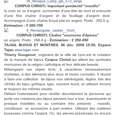
CORPUS CHRISTI. Important pendentif "crucifix"
la croix en os d'argent, surmontée d'une tête de mort et entourée
d'une fine chaîne d'argent et de feuillage d'argent doré.
Accompagné d'une chaîne forçat plat en argent. Poids : 202,6 g -
Estimation : € 500-700
CORPUS CHRISTI, Chaîne "couronne d'épines"
en argent. Poids : 268,4 g -
Estimation : € 350-450
TAJAN. BIJOUX ET MONTRES. 06 déc. 2009 15:00, Espace
Tajan
www.tajan.com
Thierry Gougenot
, originaire de la ville de Lyon,est le créateur
de la marque de bijoux
Corpus Christi
,qui allient les symboles
mortuaires de la religion catholique et leur délicate beauté.
Mélangeant ces objets forts, à caractéres nécessairement
morbides, à des éléments plus doux et moins connotés. Il réussit
à faire une collection de bijoux non stéréotypée, légére, loin des
clichés du bijou gothique type, souvent lourd, et utilisant encore
et toujours les mêmes visuels.
Défiant l'ostentatoire pour révéler discrétement la personne qui
porte ces créations,ses bijoux peuvent tour à tour, évanescents et
presque invisibles ou au contraire trés présents , massifs,
constituant un accessoire à part entiére. Utilisant des matiéres
luxueuses comme l'argent, l'or, les pierres précieuses ou encore