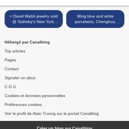
< David Webb jewelry sold
Ming blue and white
@ Sotheby's New York.
porcelains, Chenghua,
Magnificent Jewels. 09 Dec
Yongle & Xuande sold @
09
Christie's Hong Kong >
Hébergé par Canalblog
Top articles
Pages
Contact
Signaler un abus
C.G.U.
Cookies et données personnelles
Préférences cookies
Voir le profil de Alain Truong sur le portail Canalblog
Créer un blog sur Canalblog