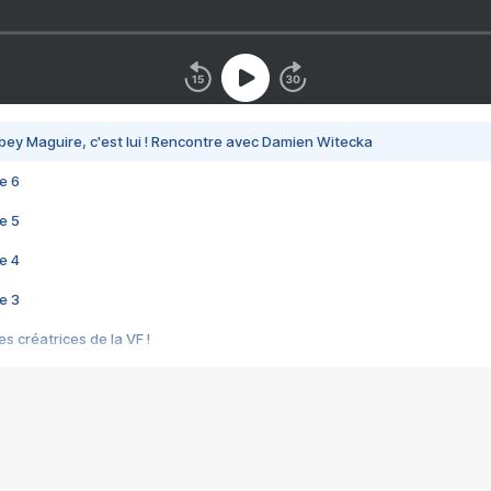
bey Maguire, c'est lui ! Rencontre avec Damien Witecka
e 6
e 5
e 4
e 3
s créatrices de la VF !
e 2
e 1
e Mektoub My Love arrive enfin ! Rencontre avec Shaïn Boumedine et Sal