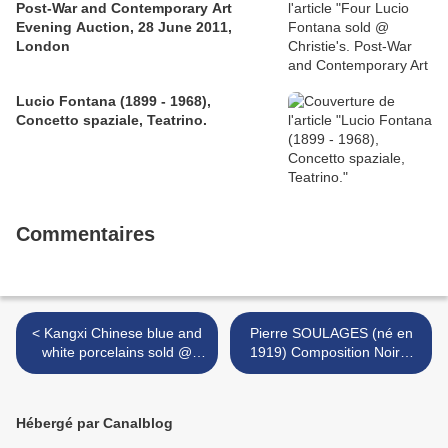
Post-War and Contemporary Art
Evening Auction, 28 June 2011,
London
Lucio Fontana (1899 - 1968),
Concetto spaziale, Teatrino.
Commentaires
< Kangxi Chinese blue and
Pierre SOULAGES (né en
white porcelains sold @
1919) Composition Noire,
Christie's. European Noble
1963 >
and Private Collections,
Amsterdam
Hébergé par Canalblog