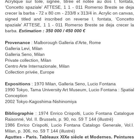
Acrylique sur toile, signée, titrée et notée au dos l. fontata,
‘Concetto spaziale' ATTESE, 1 1 - 011 Romerso Breste se deja
crecer la barba - 72 x 80 cm - 233/8 x 313/4 in. Acrylic on canvas,
signed titled and inscribed on reverse l. fontata, ‘Concetto
spaziale' ATTESE, 1 1 - 011 Romerso Breste se deja crecer la
barba.
Estimation : 350 000 / 450 000 €
Provenance
: Malborough Galleria d'Arte, Rome
Galleria Levi, Milan
Galleria Seno, Milan
Private collection, Milan
Centro Arte Internazionale, Milan
Collection privée, Europe
Expositions
: 1970 Milan, Galleria Seno, Lucio Fontana
1990 Tokyo, Tama University Art Museum, Lucio Fontana : Spatial
Conception
2002 Tokyo-Kagoshima-Nishinomiya
Bibliographie
: 1974 Enrico Crispolti, Lucio Fontana Catalogue
Raisonné, Vol. II. Brussels, p. 90, no. 59 T 144 (illustré)
1986 Enrico Crispolti, Lucio Fontana Catalogo Generale, Vol.I.
Milan, p. 306, no. 59 T 144 (illustré)
Aguttes - Paris. Tableaux XIXe siècle et Modernes. Peintures