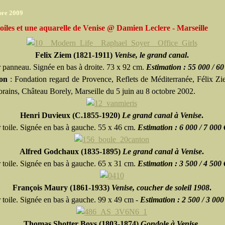
bre 2009
oiles et une aquarelle de Venise @ Damien Leclere - Marseille
Felix Ziem (1821-1911)
Venise, le grand canal
.
r panneau. Signée en bas à droite. 73 x 92 cm.
Estimation : 55 000 / 60
ion
: Fondation regard de Provence, Reflets de Méditerranée, Félix Zi
rains, Château Borely, Marseille du 5 juin au 8 octobre 2002.
Henri Duvieux (C.1855-1920)
Le grand canal à Venise
.
r toile. Signée en bas à gauche. 55 x 46 cm.
Estimation : 6 000 / 7 000 
Alfred Godchaux (1835-1895)
Le grand canal à Venise
.
r toile. Signée en bas à gauche. 65 x 31 cm.
Estimation : 3 500 / 4 500 
François Maury (1861-1933)
Venise, coucher de soleil 1908
.
r toile. Signée en bas à gauche. 99 x 49 cm -
Estimation : 2 500 / 3 000
Thomas Shotter Boys (1803-1874)
Gondole à Venise
.