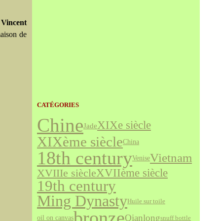
 Vincent
maison de
CATÉGORIES
Chine
XIXe siècle
Jade
XIXème siècle
China
18th century
Vietnam
Venise
XVIIème siècle
XVIIIe siècle
19th century
Ming Dynasty
Huile sur toile
bronze
Qianlong
oil on canvas
snuff bottle