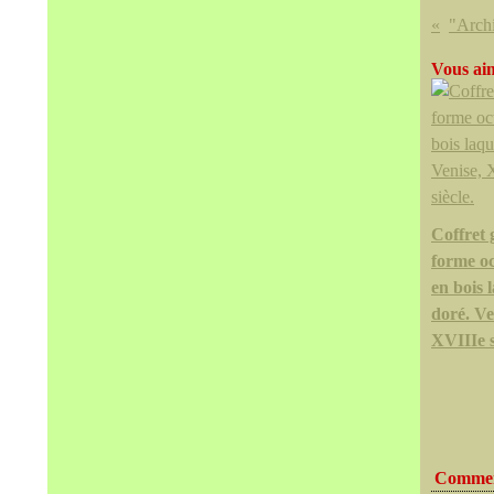
Vous aim
Coffret 
forme o
en bois 
doré. Ve
XVIIIe s
Commen