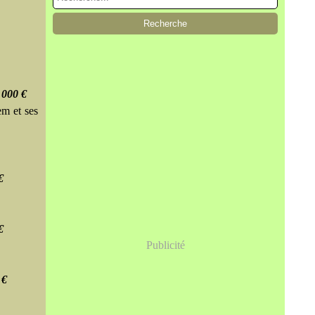
 000 €
em et ses
€
€
Publicité
 €