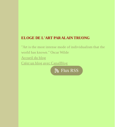
ELOGE DE L'ART PAR ALAIN TRUONG
"Art is the most intense mode of individualism that the
world has known." Oscar Wilde
Accueil du blog
Créer un blog avec CanalBlog
Flux RSS