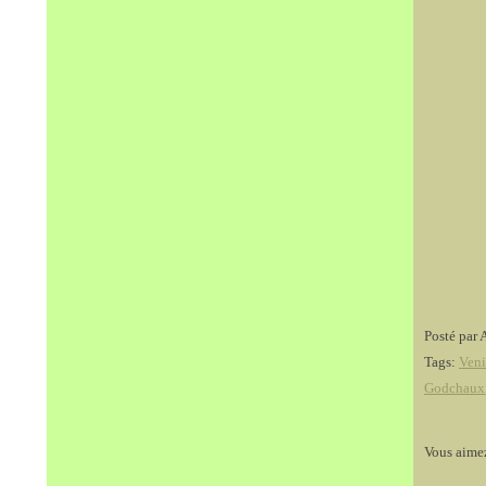
Posté par 
Tags:
Veni
Godchaux
Vous aime