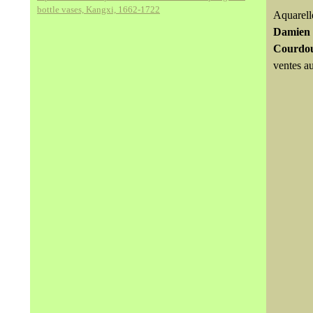
bottle vases, Kangxi, 1662-1722
Aquarell
Damien 
Courdou
ventes a