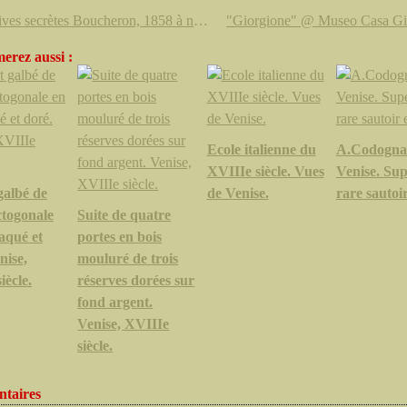
"Archives secrètes Boucheron, 1858 à nos jours" de Vincent Meylan
erez aussi :
Ecole italienne du
A.Codogna
XVIIIe siècle. Vues
Venise. Sup
galbé de
de Venise.
rare sautoir
ctogonale
Suite de quatre
laqué et
portes en bois
nise,
mouluré de trois
iècle.
réserves dorées sur
fond argent.
Venise, XVIIIe
siècle.
taires