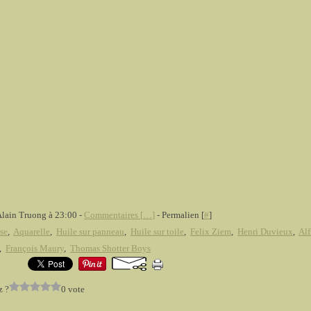
Alain Truong à 23:00 -
Commentaires [
…
]
- Permalien [
#
]
se
,
Aquarelle
,
Huile sur panneau
,
Huile sur toile
,
Felix Ziem
,
Henri Duvieux
,
Alf
,
François Maury
,
Thomas Shotter Boys
z ?
0 vote