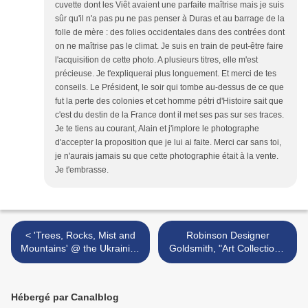
cuvette dont les Viêt avaient une parfaite maîtrise mais je suis
sûr qu'il n'a pas pu ne pas penser à Duras et au barrage de la
folle de mère : des folies occidentales dans des contrées dont
on ne maîtrise pas le climat. Je suis en train de peut-être faire
l'acquisition de cette photo. A plusieurs titres, elle m'est
précieuse. Je t'expliquerai plus longuement. Et merci de tes
conseils. Le Président, le soir qui tombe au-dessus de ce que
fut la perte des colonies et cet homme pétri d'Histoire sait que
c'est du destin de la France dont il met ses pas sur ses traces.
Je te tiens au courant, Alain et j'implore le photographe
d'accepter la proposition que je lui ai faite. Merci car sans toi,
je n'aurais jamais su que cette photographie était à la vente.
Je t'embrasse.
< 'Trees, Rocks, Mist and
Robinson Designer
Mountains' @ the Ukrainian
Goldsmith, "Art Collection",
Institute, New York
"Vanités". >
Hébergé par Canalblog