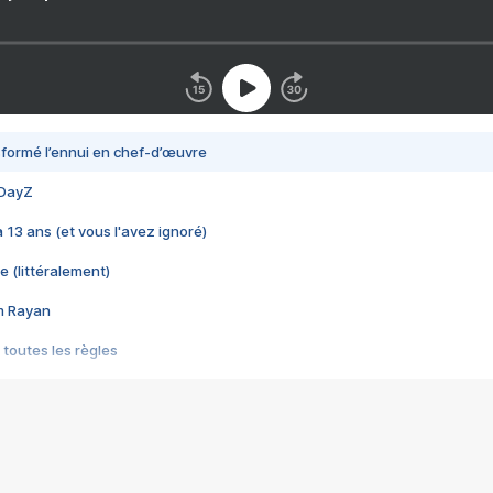
nsformé l’ennui en chef-d’œuvre
 DayZ
 a 13 ans (et vous l'avez ignoré)
e (littéralement)
im Rayan
 toutes les règles
s les jeux vidéo
us choquant de Rockstar ? - Le scandale BULLY
e plus moche de Steam