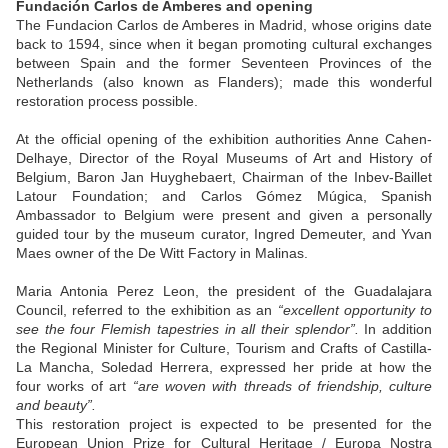
Fundación Carlos de Amberes and opening
The Fundacion Carlos de Amberes in Madrid, whose origins date
back to 1594, since when it began promoting cultural exchanges
between Spain and the former Seventeen Provinces of the
Netherlands (also known as Flanders); made this wonderful
restoration process possible.
At the official opening of the exhibition authorities Anne Cahen-
Delhaye, Director of the Royal Museums of Art and History of
Belgium, Baron Jan Huyghebaert, Chairman of the Inbev-Baillet
Latour Foundation; and Carlos Gómez Múgica, Spanish
Ambassador to Belgium were present and given a personally
guided tour by the museum curator, Ingred Demeuter, and Yvan
Maes owner of the De Witt Factory in Malinas.
Maria Antonia Perez Leon, the president of the Guadalajara
Council, referred to the exhibition as an
“excellent opportunity to
see the four Flemish tapestries in all their splendor”.
In addition
the Regional Minister for Culture, Tourism and Crafts of Castilla-
La Mancha, Soledad Herrera, expressed her pride at how the
four works of art
“are woven with threads of friendship, culture
and beauty”.
This restoration project is expected to be presented for the
European Union Prize for Cultural Heritage / Europa Nostra