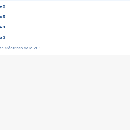
e 6
e 5
e 4
e 3
s créatrices de la VF !
e 2
e 1
e Mektoub My Love arrive enfin ! Rencontre avec Shaïn Boumedine et Sal
i : après Toni en famille
elle réalise le bouleversant Dites lui que je l'aime
ais ! Rencontre autour de Vie privée de Rebecca Zlotowski
 de Marguerite, Grave... Rencontre avec Ella Rumpf