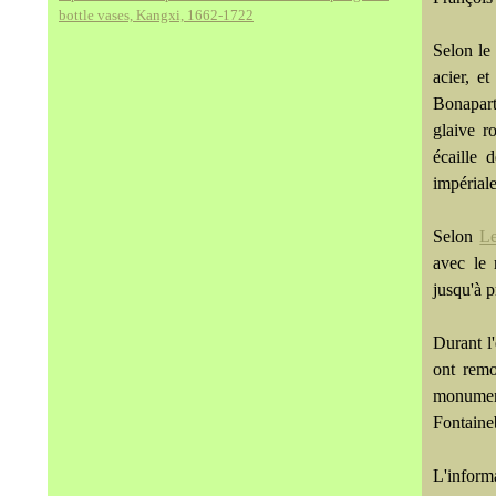
bottle vases, Kangxi, 1662-1722
Selon le 
acier, e
Bonapart
glaive r
écaille 
impériale
Selon
L
avec le 
jusqu'à p
Durant l
ont remo
monument
Fontaine
L'inform