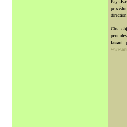
Pays-Bas 
procédur
direction
Cinq obj
pendules
faisant
www.artc