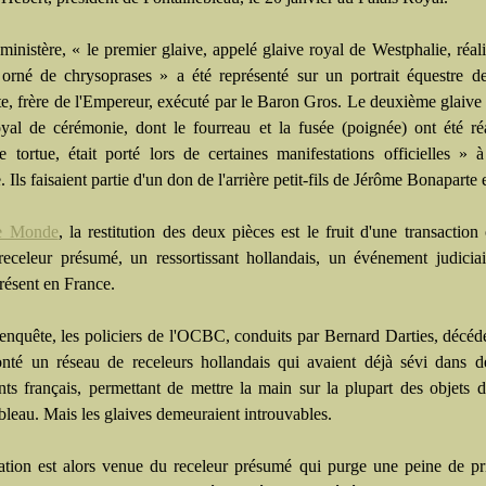
ministère, « le premier glaive, appelé glaive royal de Westphalie, réali
t orné de chrysoprases » a été représenté sur un portrait équestre 
e, frère de l'Empereur, exécuté par le Baron Gros. Le deuxième glaive
oyal de cérémonie, dont le fourreau et la fusée (poignée) ont été ré
de tortue, était porté lors de certaines manifestations officielles » 
. Ils faisaient partie d'un don de l'arrière petit-fils de Jérôme Bonaparte
e Monde
, la restitution des deux pièces est le fruit d'une transaction o
receleur présumé, un ressortissant hollandais, un événement judiciai
résent en France.
'enquête, les policiers de l'OCBC, conduits par Bernard Darties, décéd
nté un réseau de receleurs hollandais qui avaient déjà sévi dans d
s français, permettant de mettre la main sur la plupart des objets 
bleau. Mais les glaives demeuraient introuvables.
ation est alors venue du receleur présumé qui purge une peine de p