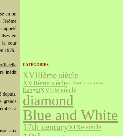
sé en or,
de Jérôme
 « appelé
alisés en
à la cour
 en 1979.
fficielle
CATÉGORIES
re inédit
XVIIIème siècle
XVIIème siècle
snuff bottle
bleu et blanc
XVIIIe siècle
Kangxi
é depuis,
diamond
e grands
dérobés à
Blue and White
17th century
XIXe siècle
rison aux