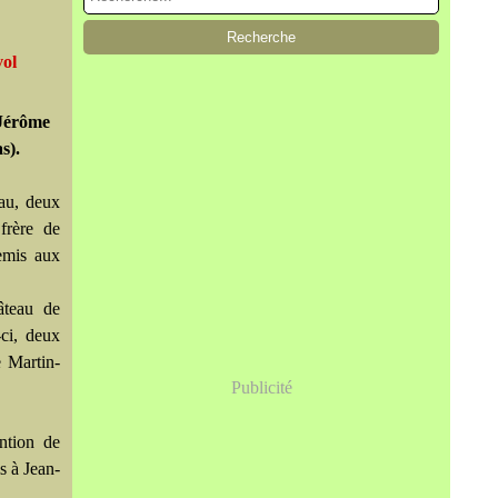
vol
 Jérôme
s).
eau, deux
frère de
emis aux
âteau de
-ci, deux
 Martin-
Publicité
ention de
s à Jean-