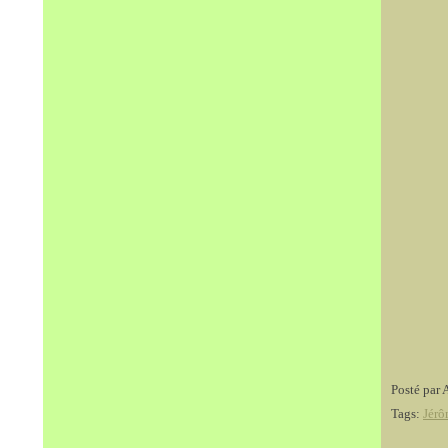
Posté par 
Tags:
Jérô