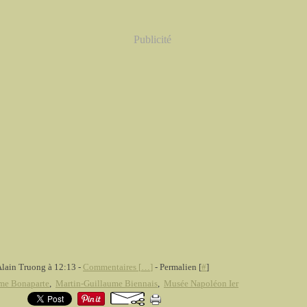
Publicité
Alain Truong à 12:13 -
Commentaires [
…
]
- Permalien [
#
]
me Bonaparte
,
Martin-Guillaume Biennais
,
Musée Napoléon Ier