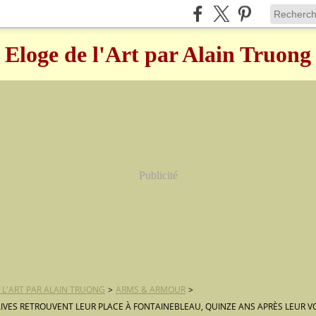
Eloge de l'Art par Alain Truong
Publicité
 L'ART PAR ALAIN TRUONG
>
ARMS & ARMOUR
>
IVES RETROUVENT LEUR PLACE À FONTAINEBLEAU, QUINZE ANS APRÈS LEUR V