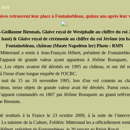
r 2010
ives retrouvent leur place à Fontainebleau, quinze ans après leur 
-Guillaume Biennais, Glaive royal de Westphalie au chiffre du roi
 haut) & Glaive royal de cérémonie au chiffre du roi Jérôme (en ba
Fontainebleau, château (Musée Napoléon Ier) Photo : RMN
 Mitterrand a remis à Jean-François Hébert, président de Fontainebl
d'apparat de grande valeur ayant appartenu à Jérôme Bonaparte, 
. Les objets avaient été dérobés en 1995 au château, et ont été r
 à l'issue d'une longue enquête de l'OCBC.
 nuit du 15 au 16 novembre 1995, lors d'un vol commis au ch
bleau, treize objets de grande valeur avait été dérobés. Parmi ceux
d'apparat commandés en 1807 par Jérôme Bonaparte au grand orfèvre
e Biennais.
été restitués à la France le 23 octobre 2009, à la suite de l’interv
e ministre de la Culture, Frédéric Mitterrand les a officiellement remi
Hébert, président de Fontainebleau, le 20 janvier au Palais Royal.