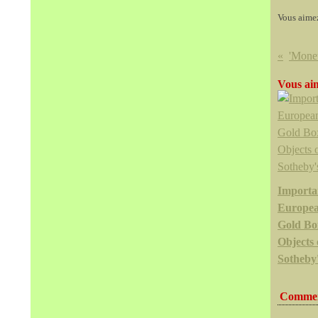
Vous aime
Vous aim
Importa
European
Gold Bo
Objects
Sotheby'
Commen