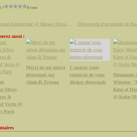
z ?
0 vote
'Monet and Abstraction' @ Museo Thyssen-Bornemisza
erez aussi :
Merci de me suivre
L'auteur vous
désormais sur
remercie de vous
Hommage à
nt
Alain.R.Truong
diriger désormais
Winston "
 Silver,
King of Di
xes &
@ Kohn M
 of Vertu @
s Paris
taires