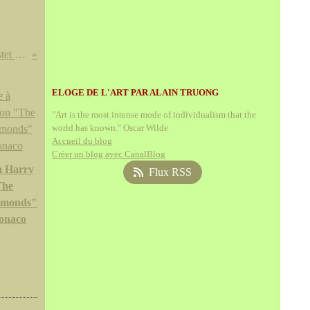
Découverte d'un temple de Bastet à Alexandrie
ELOGE DE L'ART PAR ALAIN TRUONG
"Art is the most intense mode of individualism that the
world has known." Oscar Wilde
Accueil du blog
Créer un blog avec CanalBlog
 Harry
Flux RSS
The
amonds"
onaco