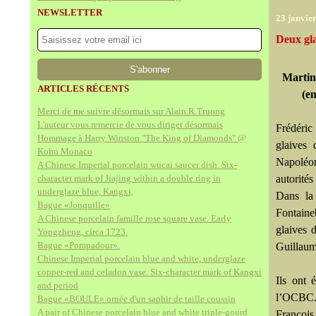
NEWSLETTER
23 janvie
Deux gla
Martin
ARTICLES RÉCENTS
(en
Merci de me suivre désormais sur Alain.R.Truong
L'auteur vous remercie de vous diriger désormais
Frédéric
Hommage à Harry Winston "The King of Diamonds" @
glaives 
Kohn Monaco
Napoléon
A Chinese Imperial porcelain wucai saucer dish. Six-
character mark of Jiajing within a double ring in
autorités
underglaze blue, Kangxi,
Dans la
Bague «Jonquille»
Fontaine
A Chinese porcelain famille rose square vase. Early
glaives 
Yongzheng, circa 1723.
Bague «Pompadour».
Guillaum
Chinese Imperial porcelain blue and white, underglaze
copper-red and celadon vase. Six-character mark of Kangxi
Ils ont 
and period
l’OCBC. L
Bague «BOULE» ornée d'un saphir de taille coussin
A pair of Chinese porcelain blue and white triple-gourd
François 