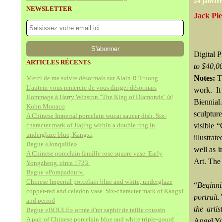
24 janvie
NEWSLETTER
Jack Pie
Digital P
ARTICLES RÉCENTS
to $40,0
Notes:
T
Merci de me suivre désormais sur Alain.R.Truong
L'auteur vous remercie de vous diriger désormais
work. It
Hommage à Harry Winston "The King of Diamonds" @
Biennial.
Kohn Monaco
sculptur
A Chinese Imperial porcelain wucai saucer dish. Six-
character mark of Jiajing within a double ring in
visible 
underglaze blue, Kangxi,
illustrat
Bague «Jonquille»
well as i
A Chinese porcelain famille rose square vase. Early
Art. The
Yongzheng, circa 1723.
Bague «Pompadour».
Chinese Imperial porcelain blue and white, underglaze
“
Beginni
copper-red and celadon vase. Six-character mark of Kangxi
portrait.
and period
the arti
Bague «BOULE» ornée d'un saphir de taille coussin
A pair of Chinese porcelain blue and white triple-gourd
Angel Yo