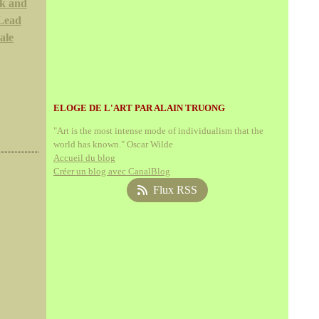
k and
Lead
ale
ELOGE DE L'ART PAR ALAIN TRUONG
"Art is the most intense mode of individualism that the
world has known." Oscar Wilde
Accueil du blog
Créer un blog avec CanalBlog
Flux RSS