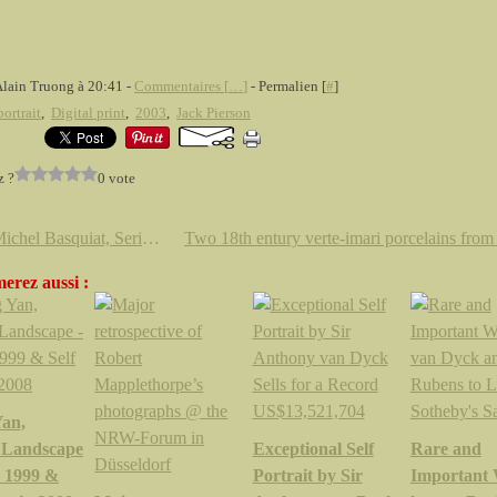
Alain Truong à 20:41 -
Commentaires [
…
]
- Permalien [
#
]
portrait
,
Digital print
,
2003
,
Jack Pierson
z ?
0 vote
Jean-Michel Basquiat, Serigraphs & Lithograph @ Artnet Auctions
erez aussi :
an,
 Landscape
Exceptional Self
Rare and
, 1999 &
Portrait by Sir
Important