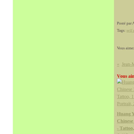
Posté par 
Tags:
self 
Vous aime
Vous aim
Huang Y
Chinese
- Tattoo