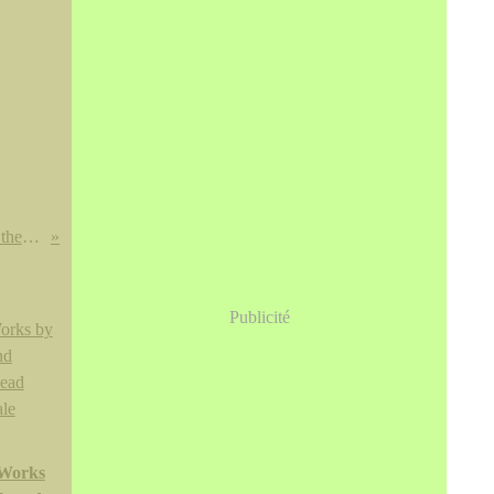
Avril
Mai
(864)
(242)
Mars
Avril
(241)
(588)
Février
Mars
(706)
(208)
Janvier
Février
(115)
(229)
Two 18th entury verte-imari porcelains from the Collection of Benjamin F. Edwards III @ Christie's New York
Publicité
 Works