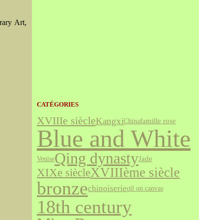
ary Art,
CATÉGORIES
XVIIIe siècle
Kangxi
famille rose
China
Blue and White
Qing dynasty
Jade
Venise
XVIIIème siècle
XIXe siècle
bronze
chinoiserie
oil on canvas
18th century