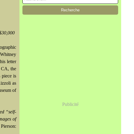
$30,000
tographic
 Whitney
is letter
, CA, the
 piece is
izzoli as
Museum of
Publicité
ed “self-
images of
 Pierson: