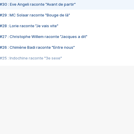
#30 : Eve Angeli raconte "Avant de partir"
#29 : MC Solaar raconte "Bouge de là"
28 : Lorie raconte "Je vais vite"
#27 : Christophe Willem raconte "Jacques a dit"
#26 : Chimène Badi raconte "Entre nous"
#25 : Indochine raconte "3e sexe"
#24 : Zaho raconte "C'est chelou"
#23 : Patrick Bruel raconte "Au café des délices"
#22 : Kyo raconte "Le chemin"
#21 : Nolwenn Leroy raconte "Cassé"
#20 : Patrick Hernandez raconte "Born to be alive"
#19 : Lorie raconte "Près de moi"
#18 : Michael Jones raconte "A nos actes manqués" (avec Jean-Jacque