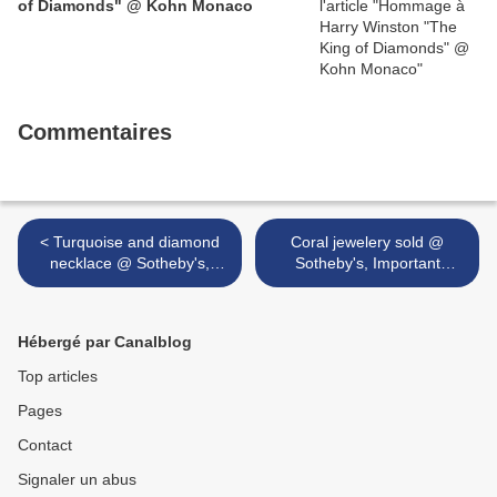
of Diamonds" @ Kohn Monaco
Commentaires
< Turquoise and diamond
Coral jewelery sold @
necklace @ Sotheby's,
Sotheby's, Important
Important Jewels, 03 Feb
Jewels, 03 Feb 10. New
10, New York
York >
Hébergé par Canalblog
Top articles
Pages
Contact
Signaler un abus