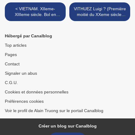
< VIETNAM. XIIeme-
VITHUEZ Luigi ? (Première
XIIIeme siècle. Bol en
moitié du XXeme siècle)
céramique craquelée beige
Eléphants avec palanquins
et 5 petits vases
à Hué devant La Cité
Interdite (Vietnam) >
Hébergé par Canalblog
Top articles
Pages
Contact
Signaler un abus
C.G.U.
Cookies et données personnelles
Préférences cookies
Voir le profil de Alain Truong sur le portail Canalblog
Créer un blog sur Canalblog