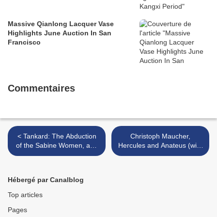
Massive Qianlong Lacquer Vase
Highlights June Auction In San
Francisco
Commentaires
< Tankard: The Abduction
Christoph Maucher,
of the Sabine Women, and
Hercules and Anateus (with
Samson and the Lion 1697
one of the Furies), before
1695 >
Hébergé par Canalblog
Top articles
Pages