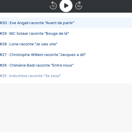
#30 : Eve Angeli raconte "Avant de partir"
#29 : MC Solaar raconte "Bouge de là"
28 : Lorie raconte "Je vais vite"
#27 : Christophe Willem raconte "Jacques a dit"
#26 : Chimène Badi raconte "Entre nous"
#25 : Indochine raconte "3e sexe"
#24 : Zaho raconte "C'est chelou"
#23 : Patrick Bruel raconte "Au café des délices"
#22 : Kyo raconte "Le chemin"
#21 : Nolwenn Leroy raconte "Cassé"
#20 : Patrick Hernandez raconte "Born to be alive"