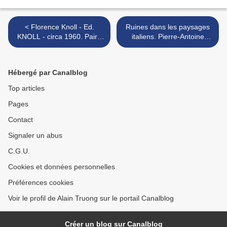
< Florence Knoll - Ed.
Ruines dans les paysages
KNOLL - circa 1960. Paire
italiens. Pierre-Antoine
de fauteuils en drap de
Demachy (1723 Paris
laine sable et métal
1807). >
chromé.
Hébergé par Canalblog
Top articles
Pages
Contact
Signaler un abus
C.G.U.
Cookies et données personnelles
Préférences cookies
Voir le profil de Alain Truong sur le portail Canalblog
Créer un blog sur Canalblog