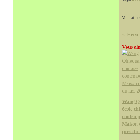
Vous aime
Vous aim
Wang Q
école ch
contemp
Maison 
près du 