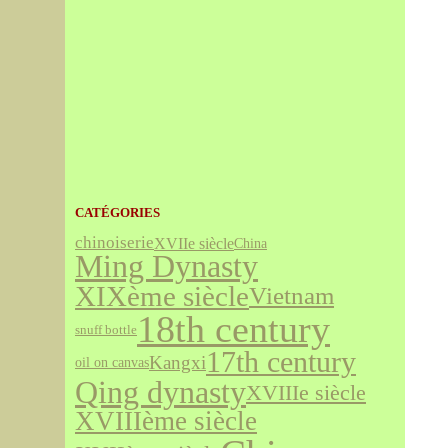
CATÉGORIES
chinoiserie
XVIIe siècle
China
Ming Dynasty
XIXème siècle
Vietnam
18th century
snuff bottle
17th century
Kangxi
oil on canvas
Qing dynasty
XVIIIe siècle
XVIIIème siècle