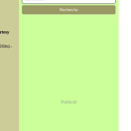
rtesy
16in).-
Publicité