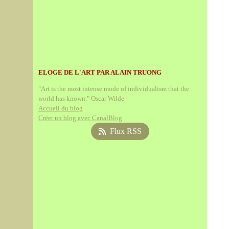
ELOGE DE L'ART PAR ALAIN TRUONG
"Art is the most intense mode of individualism that the
world has known." Oscar Wilde
Accueil du blog
Créer un blog avec CanalBlog
Flux RSS