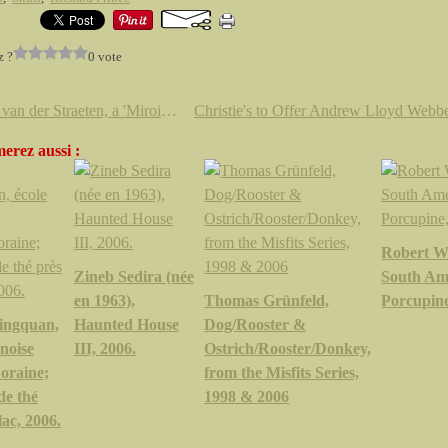
z ?
0 vote
Herve van der Straeten, a 'Miroir Nid No. 187' mirror, circa 2005
erez aussi :
Robert Wi
Zineb Sedira (née
South Am
en 1963),
Thomas Grünfeld,
Porcupine
ingquan,
Haunted House
Dog/Rooster &
inoise
III, 2006.
Ostrich/Rooster/Donkey,
oraine;
from the Misfits Series,
de thé
1998 & 2006
lac, 2006.