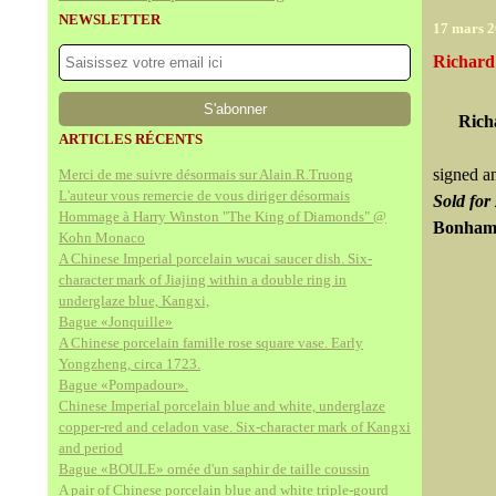
NEWSLETTER
17 mars 
Richard 
Rich
ARTICLES RÉCENTS
signed a
Merci de me suivre désormais sur Alain.R.Truong
L'auteur vous remercie de vous diriger désormais
Sold
for
Hommage à Harry Winston "The King of Diamonds" @
Bonhams
Kohn Monaco
A Chinese Imperial porcelain wucai saucer dish. Six-
character mark of Jiajing within a double ring in
underglaze blue, Kangxi,
Bague «Jonquille»
A Chinese porcelain famille rose square vase. Early
Yongzheng, circa 1723.
Bague «Pompadour».
Chinese Imperial porcelain blue and white, underglaze
copper-red and celadon vase. Six-character mark of Kangxi
and period
Bague «BOULE» ornée d'un saphir de taille coussin
A pair of Chinese porcelain blue and white triple-gourd