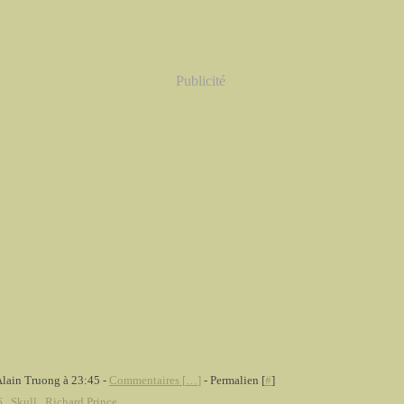
Publicité
Alain Truong à 23:45 -
Commentaires [
…
]
- Permalien [
#
]
6
,
Skull
,
Richard Prince