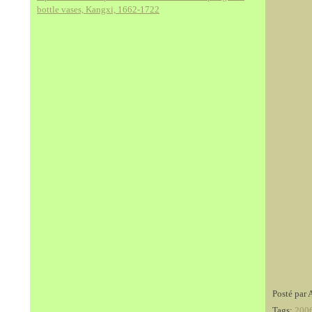
bottle vases, Kangxi, 1662-1722
Posté par 
Tags:
200