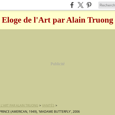
Eloge de l'Art par Alain Truong
Publicité
 L'ART PAR ALAIN TRUONG
>
VANITÉS
>
PRINCE (AMERICAN, 1949), 'MADAME BUTTERFLY', 2006