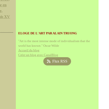
e en
e,
uis XV
ELOGE DE L'ART PAR ALAIN TRUONG
"Art is the most intense mode of individualism that the
world has known." Oscar Wilde
Accueil du blog
Créer un blog avec CanalBlog
Flux RSS