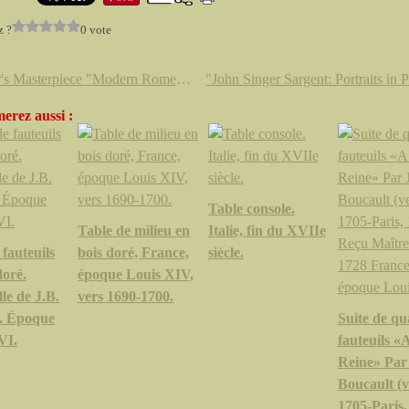
z ?
0 vote
Turner's Masterpiece "Modern Rome - Campo Vaccino" to Be Offered For Sale
erez aussi :
Table console.
Table de milieu en
Italie, fin du XVIIe
 fauteuils
bois doré, France,
siècle.
doré.
époque Louis XIV,
le de J.B.
vers 1690-1700.
. Époque
Suite de qu
VI.
fauteuils «A
Reine» Par
Boucault (v
1705-Paris,