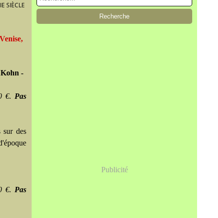
IE SIÈCLE
Venise,
y Kohn -
00 €.
Pas
s sur des
d'époque
Publicité
00 €.
Pas