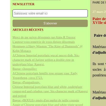
PAIRE DE 
NEWSLETTER
27 mars 
Paire de
XVIIe si
ARTICLES RÉCENTS
Paire d
Merci de me suivre désormais sur Alain.R.Truong
L'auteur vous remercie de vous diriger désormais
Hommage à Harry Winston "The King of Diamonds" @
Matériau
Kohn Monaco
d'adjudi
A Chinese Imperial porcelain wucai saucer dish. Six-
character mark of Jiajing within a double ring in
Ils sont
underglaze blue, Kangxi,
Bague «Jonquille»
socles à
A Chinese porcelain famille rose square vase. Early
postérieu
Yongzheng, circa 1723.
Bague «Pompadour».
Chinese Imperial porcelain blue and white, underglaze
copper-red and celadon vase. Six-character mark of Kangxi
Matériau
and period
d'adjudi
Bague «BOULE» ornée d'un saphir de taille coussin
A pair of Chinese porcelain blue and white triple-gourd