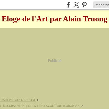
Eloge de l'Art par Alain Truong
Publicité
 L'ART PAR ALAIN TRUONG
>
E, DECORATIVE OBJECTS & EARLY SCULPTURE (EUROPEAN)
>