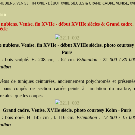
NUBIENS, VENISE, FIN XVIIE - DÉBUT XVIIIE SIÈCLES & GRAND CADRE, VENISE, XVI
2010
 nubiens, Venise, fin XVIIe - début XVIIIe siècles & Grand cadre, 
ècle
e nubiens. Venise, fin XVIIe - début XVIIIe siècles. photo courtes
Paris
 : bois sculpté. H. 208 cm, l. 62 cm.
Estimation : 25 000 / 30 0
cation
 vêtus de tuniques ceinturées, anciennement polychromés et présenté
 pans coupés de section carrée peints à l'imitation du marbre, 
re ainsi que les coupes.
Grand cadre. Venise, XVIIe siècle. photo courtesy Kohn - Paris
 : bois doré. H. 145 cm , l. 116 cm.
Estimation : 12 000 / 15 0
cation