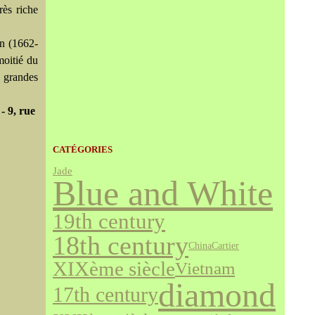
rès riche
on (1662-
moitié du
s grandes
- 9, rue
CATÉGORIES
Jade
Blue and White
19th century
18th century
Cartier
China
XIXème siècle
Vietnam
diamond
17th century