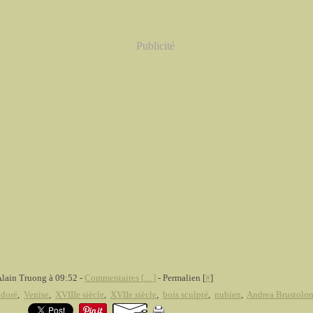
Publicité
Alain Truong à 09:52 -
Commentaires [
…
]
- Permalien [
#
]
 doré
,
Venise
,
XVIIIe siècle
,
XVIIe siècle
,
bois sculpté
,
nubien
,
Andrea Brustolo