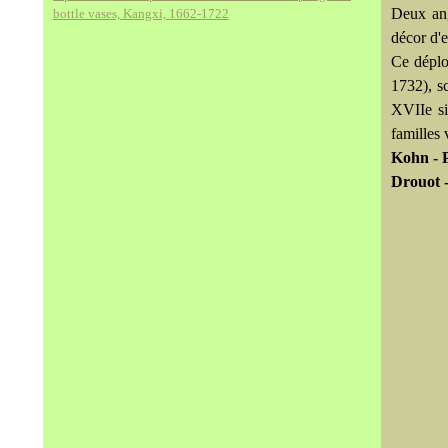
Deux ang
bottle vases, Kangxi, 1662-1722
décor d'
Ce déplo
1732), s
XVIIe si
familles 
Kohn - P
Drouot -