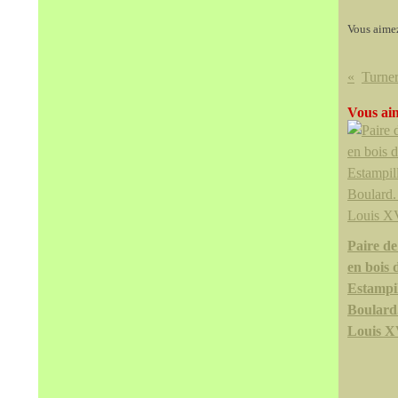
Vous aime
Vous aim
Paire de
en bois 
Estampil
Boulard
Louis X