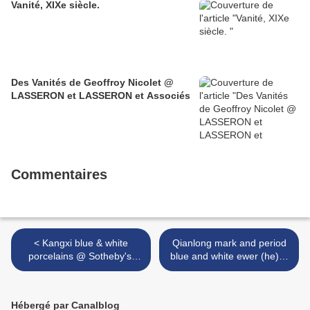
Vanité, XIXe siècle.
Des Vanités de Geoffroy Nicolet @
LASSERON et LASSERON et Associés
Commentaires
< Kangxi blue & white
Qianlong mark and period
porcelains @ Sotheby's,
blue and white ewer (he) &
Fine Chinese Ceramics &
narcissus bowl >
Works of Art, 23 Mar
2010.,New York
Hébergé par Canalblog