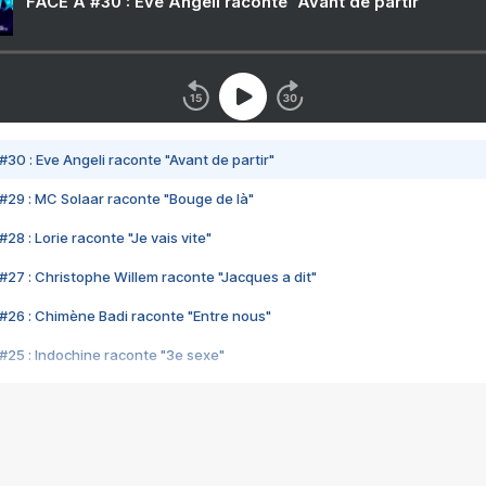
FACE A #30 : Eve Angeli raconte "Avant de partir"
#30 : Eve Angeli raconte "Avant de partir"
#29 : MC Solaar raconte "Bouge de là"
28 : Lorie raconte "Je vais vite"
#27 : Christophe Willem raconte "Jacques a dit"
#26 : Chimène Badi raconte "Entre nous"
#25 : Indochine raconte "3e sexe"
#24 : Zaho raconte "C'est chelou"
#23 : Patrick Bruel raconte "Au café des délices"
#22 : Kyo raconte "Le chemin"