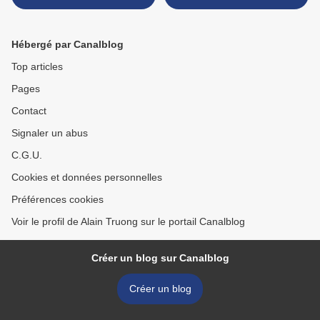
dans son goût et celui
1684), Nature morte aux
d'Alphonse Giroux
homards, verre roemer et
citron >
Hébergé par Canalblog
Top articles
Pages
Contact
Signaler un abus
C.G.U.
Cookies et données personnelles
Préférences cookies
Voir le profil de Alain Truong sur le portail Canalblog
Créer un blog sur Canalblog
Créer un blog