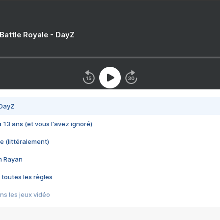
 Battle Royale - DayZ
 DayZ
 a 13 ans (et vous l'avez ignoré)
e (littéralement)
im Rayan
 toutes les règles
s les jeux vidéo
us choquant de Rockstar ? - Le scandale BULLY