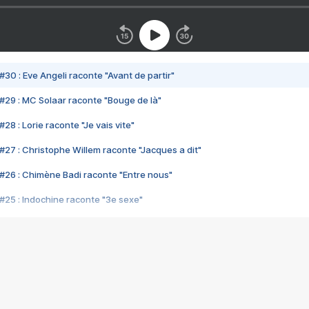
#30 : Eve Angeli raconte "Avant de partir"
#29 : MC Solaar raconte "Bouge de là"
28 : Lorie raconte "Je vais vite"
#27 : Christophe Willem raconte "Jacques a dit"
#26 : Chimène Badi raconte "Entre nous"
#25 : Indochine raconte "3e sexe"
#24 : Zaho raconte "C'est chelou"
#23 : Patrick Bruel raconte "Au café des délices"
#22 : Kyo raconte "Le chemin"
#21 : Nolwenn Leroy raconte "Cassé"