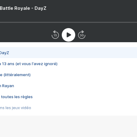
 Battle Royale - DayZ
 DayZ
 a 13 ans (et vous l'avez ignoré)
e (littéralement)
im Rayan
 toutes les règles
s les jeux vidéo
us choquant de Rockstar ? - Le scandale BULLY
e plus moche de Steam