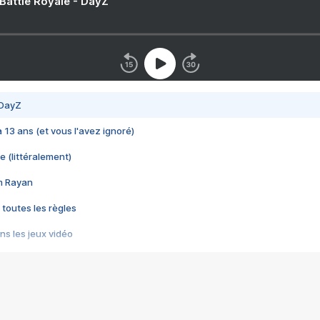
 Battle Royale - DayZ
 DayZ
 a 13 ans (et vous l'avez ignoré)
e (littéralement)
im Rayan
 toutes les règles
s les jeux vidéo
us choquant de Rockstar ? - Le scandale BULLY
e plus moche de Steam
du RÊVE tourne au CAUCHEMAR