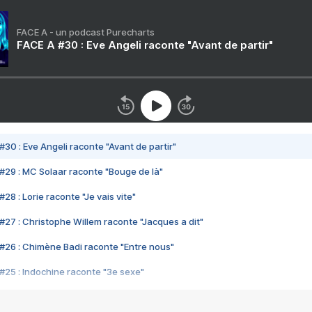
FACE A - un podcast Purecharts
FACE A #30 : Eve Angeli raconte "Avant de partir"
#30 : Eve Angeli raconte "Avant de partir"
#29 : MC Solaar raconte "Bouge de là"
28 : Lorie raconte "Je vais vite"
#27 : Christophe Willem raconte "Jacques a dit"
#26 : Chimène Badi raconte "Entre nous"
#25 : Indochine raconte "3e sexe"
#24 : Zaho raconte "C'est chelou"