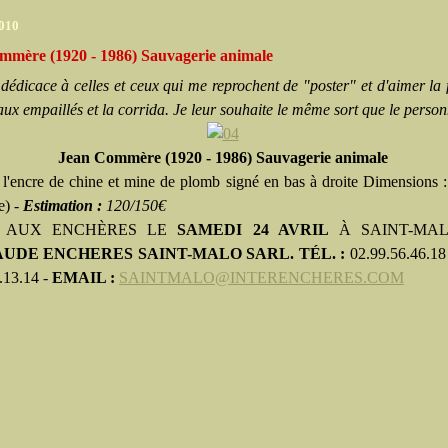
2010
mmère (1920 - 1986) Sauvagerie animale
 dédicace à celles et ceux qui me reprochent de "poster" et d'aimer la 
ux empaillés et la corrida. Je leur souhaite le même sort que le perso
Jean Commère (1920 - 1986) Sauvagerie animale
 l'encre de
chine
et mine de plomb signé en bas à droite Dimensions :
e) -
Estimation :
120/150€
 AUX ENCHÈRES LE
SAMEDI 24 AVRIL
À SAINT-MAL
UDE ENCHERES SAINT-MALO SARL. TÉL. :
02.99.56.46.18
.13.14 -
EMAIL :
SAINTMALO@INTERENCHERES.COM