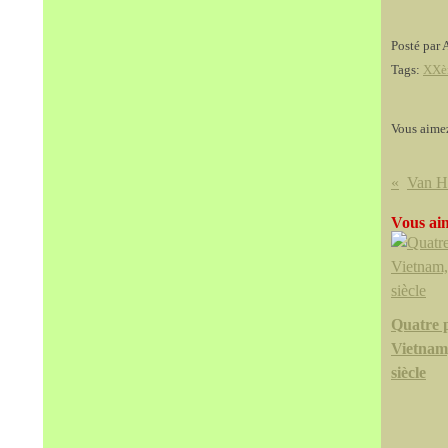
Posté par 
Tags:
XXèm
Vous aime
Vous aim
Quatre p
Vietna
siècle