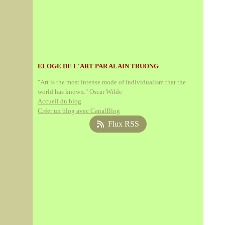
ELOGE DE L'ART PAR ALAIN TRUONG
"Art is the most intense mode of individualism that the
world has known." Oscar Wilde
Accueil du blog
Créer un blog avec CanalBlog
Flux RSS