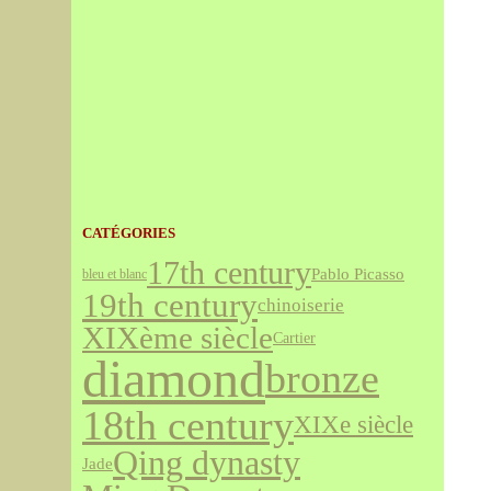
CATÉGORIES
17th century
Pablo Picasso
bleu et blanc
19th century
chinoiserie
XIXème siècle
Cartier
diamond
bronze
18th century
XIXe siècle
Qing dynasty
Jade