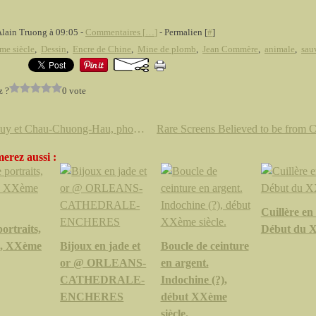
Alain Truong à 09:05 -
Commentaires [
…
]
- Permalien [
#
]
e siècle
,
Dessin
,
Encre de Chine
,
Mine de plomb
,
Jean Commère
,
animale
,
sau
z ?
0 vote
Van Huy et Chau-Chuong-Hau, photographes à Cholon, Vietnam, c. 1950
erez aussi :
Cuillère en 
ortraits,
Début du X
m, XXème
Bijoux en jade et
Boucle de ceinture
or @ ORLEANS-
en argent.
CATHEDRALE-
Indochine (?),
ENCHERES
début XXème
siècle.