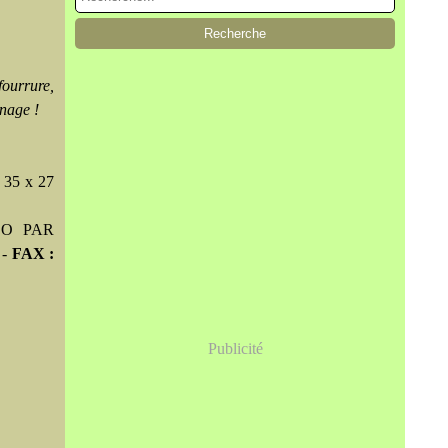
fourrure,
nnage !
 35 x 27
O PAR
 -
FAX :
Publicité