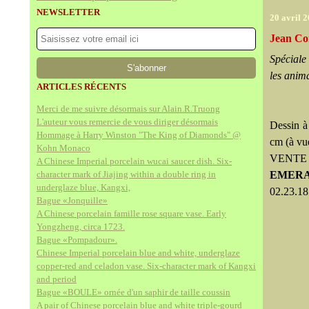
NEWSLETTER
20 avril 
Jean Co
Spéciale
les anima
ARTICLES RÉCENTS
Merci de me suivre désormais sur Alain.R.Truong
L'auteur vous remercie de vous diriger désormais
Dessin à
Hommage à Harry Winston "The King of Diamonds" @
cm (à vu
Kohn Monaco
VENTE
A Chinese Imperial porcelain wucai saucer dish. Six-
character mark of Jiajing within a double ring in
EMERA
underglaze blue, Kangxi,
02.23.18
Bague «Jonquille»
A Chinese porcelain famille rose square vase. Early
Yongzheng, circa 1723.
Bague «Pompadour».
Chinese Imperial porcelain blue and white, underglaze
copper-red and celadon vase. Six-character mark of Kangxi
and period
Bague «BOULE» ornée d'un saphir de taille coussin
A pair of Chinese porcelain blue and white triple-gourd