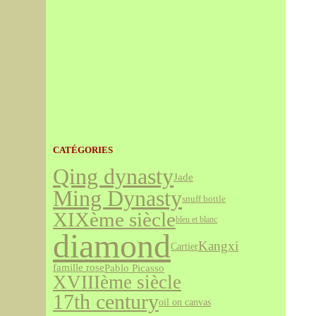
CATÉGORIES
Qing dynasty
Jade
Ming Dynasty
snuff bottle
XIXème siècle
bleu et blanc
diamond
Kangxi
Cartier
famille rose
Pablo Picasso
XVIIIème siècle
17th century
oil on canvas