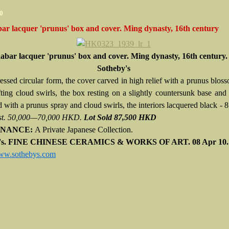
0
ar lacquer 'prunus' box and cover. Ming dynasty, 16th century
abar lacquer 'prunus' box and cover. Ming dynasty, 16th century.
Sotheby's
essed circular form, the cover carved in high relief with a prunus blos
fting cloud swirls, the box resting on a slightly countersunk base and 
 with a prunus spray and cloud swirls, the interiors lacquered black - 8
st. 50,000—70,000 HKD.
Lot Sold
87,500 HKD
NANCE:
A Private Japanese Collection.
y's. FINE CHINESE CERAMICS & WORKS OF ART.
08 Apr 10
w.sothebys.com