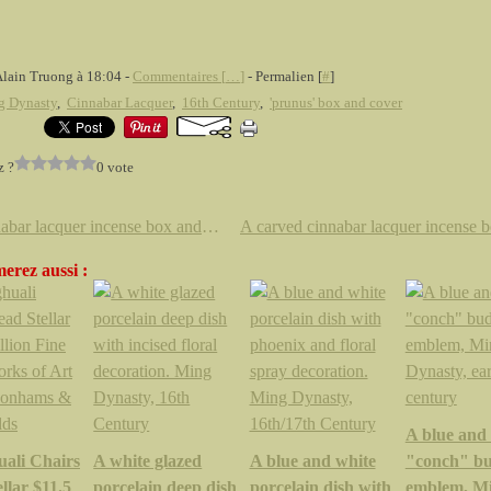
Alain Truong à 18:04 -
Commentaires [
…
]
- Permalien [
#
]
g Dynasty
,
Cinnabar Lacquer
,
16th Century
,
'prunus' box and cover
z ?
0 vote
A cinnabar lacquer incense box and cover. Late Ming Dynasty
erez aussi :
A blue and
ali Chairs
A white glazed
A blue and white
"conch" bu
llar $11.5
porcelain deep dish
porcelain dish with
emblem, M