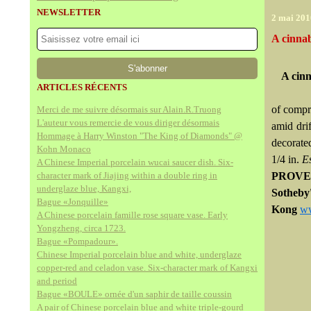
NEWSLETTER
2 mai 201
A cinnab
A cinn
ARTICLES RÉCENTS
of compr
Merci de me suivre désormais sur Alain.R.Truong
L'auteur vous remercie de vous diriger désormais
amid dri
Hommage à Harry Winston "The King of Diamonds" @
decorated
Kohn Monaco
1/4 in.
E
A Chinese Imperial porcelain wucai saucer dish. Six-
character mark of Jiajing within a double ring in
PROVE
underglaze blue, Kangxi,
Sotheb
Bague «Jonquille»
Kong
ww
A Chinese porcelain famille rose square vase. Early
Yongzheng, circa 1723.
Bague «Pompadour».
Chinese Imperial porcelain blue and white, underglaze
copper-red and celadon vase. Six-character mark of Kangxi
and period
Bague «BOULE» ornée d'un saphir de taille coussin
A pair of Chinese porcelain blue and white triple-gourd