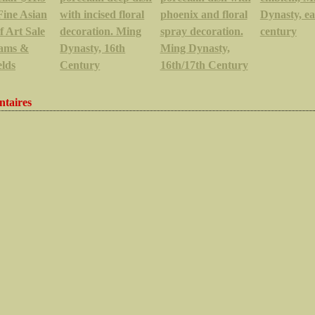
Fine Asian
with incised floral
phoenix and floral
Dynasty, ea
 Art Sale
decoration. Ming
spray decoration.
century
hams &
Dynasty, 16th
Ming Dynasty,
elds
Century
16th/17th Century
taires