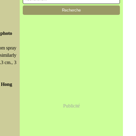
photo
som spray
similarly
.3 cm., 3
.
Hong
Publicité