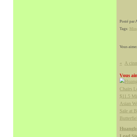
Posté par 
Tags:
Min
Vous aime
Vous aim
Huanghu
Lead Ste