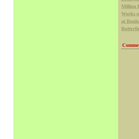
Million 
Works of
at Bon
Butterfi
Commen