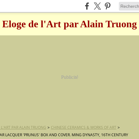
Eloge de l'Art par Alain Truong
Publicité
 L'ART PAR ALAIN TRUONG
>
CHINESE CERAMICS & WORKS OF ART
>
AR LACQUER 'PRUNUS' BOX AND COVER. MING DYNASTY, 16TH CENTURY