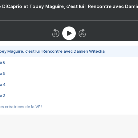
 DiCaprio et Tobey Maguire, c'est lui ! Rencontre avec Dam
bey Maguire, c'est lui ! Rencontre avec Damien Witecka
e 6
e 5
e 4
e 3
s créatrices de la VF !
e 2
e 1