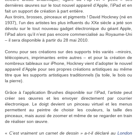
dernières œuvres sur le tout nouvel appareil d’Apple, l’iPad et en
fait un support de création à part entière.
Aux tiroirs, brosses, pinceaux et pigments ! David Hockney (né en
1937), l’un des artistes les plus influents du XXe siècle a jeté son
dévolu sur le tout nouveau gadget électronique du géant Apple,
l’iPad alors qu’il n’est pas encore commercialisé au Royaume-Uni
– il sera disponible à partir du 28 mai 2010.
Connu pour ses créations sur des supports très variés –miroirs,
télécopieurs, imprimantes entre autres – et pour la création de
nombreux tableaux sur iPhone, Hockney vient d’adopter le nouvel
appareil d’Apple pour ses propres créations artistiques au même
titre que les supports artistiques traditionnels (la toile, le bois ou
la pierre).
Grâce à l’application Brushes disponible sur l’iPad, l’artiste peut
créer ses œuvres et les envoyer directement par courrier
électronique. Le doigt devient un pinceau virtuel et les menus
permettent au peintre de choisir les couleurs, la taille des
pinceaux, mais aussi de zoomer et même de se regarder en train
de réaliser son œuvre.
«
C’est vraiment un carnet de dessin » a-t-il déclaré au
London