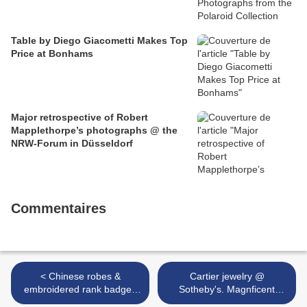
Table by Diego Giacometti Makes Top
Price at Bonhams
Major retrospective of Robert
Mapplethorpe’s photographs @ the
NRW-Forum in Düsseldorf
Commentaires
< Chinese robes &
Cartier jewelry @
embroidered rank badges
Sotheby's. Magnficent
@ Nagel - Auction Fine
Jewels and Noble Jewels.