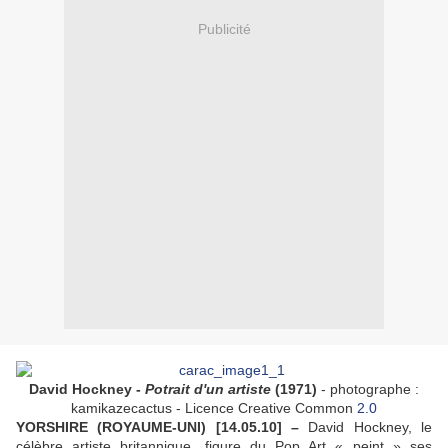
Publicité
David Hockney -
Potrait d'un artiste
(1971)
- photographe :
kamikazecactus - Licence Creative Common
2.0
YORSHIRE (ROYAUME-UNI) [14.05.10] –
David Hockney, le
célèbre artiste britannique, figure du Pop Art « peint » ses