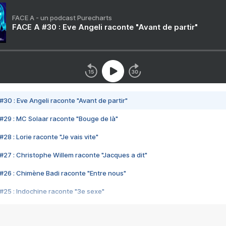
FACE A - un podcast Purecharts
FACE A #30 : Eve Angeli raconte "Avant de partir"
#30 : Eve Angeli raconte "Avant de partir"
#29 : MC Solaar raconte "Bouge de là"
28 : Lorie raconte "Je vais vite"
#27 : Christophe Willem raconte "Jacques a dit"
#26 : Chimène Badi raconte "Entre nous"
#25 : Indochine raconte "3e sexe"
#24 : Zaho raconte "C'est chelou"