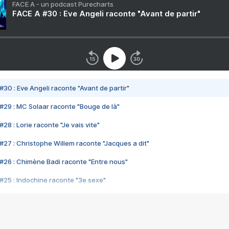
FACE A - un podcast Purecharts
FACE A #30 : Eve Angeli raconte "Avant de partir"
#30 : Eve Angeli raconte "Avant de partir"
#29 : MC Solaar raconte "Bouge de là"
28 : Lorie raconte "Je vais vite"
#27 : Christophe Willem raconte "Jacques a dit"
#26 : Chimène Badi raconte "Entre nous"
#25 : Indochine raconte "3e sexe"
#24 : Zaho raconte "C'est chelou"
#23 : Patrick Bruel raconte "Au café des délices"