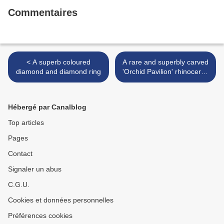
Commentaires
< A superb coloured
A rare and superbly carved
diamond and diamond ring
'Orchid Pavilion' rhinoceros
horn libation cup. Ming
dynasty, early 17th century
>
Hébergé par Canalblog
Top articles
Pages
Contact
Signaler un abus
C.G.U.
Cookies et données personnelles
Préférences cookies