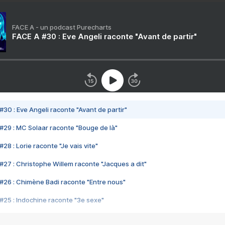
FACE A - un podcast Purecharts
FACE A #30 : Eve Angeli raconte "Avant de partir"
#30 : Eve Angeli raconte "Avant de partir"
#29 : MC Solaar raconte "Bouge de là"
28 : Lorie raconte "Je vais vite"
#27 : Christophe Willem raconte "Jacques a dit"
#26 : Chimène Badi raconte "Entre nous"
#25 : Indochine raconte "3e sexe"
#24 : Zaho raconte "C'est chelou"