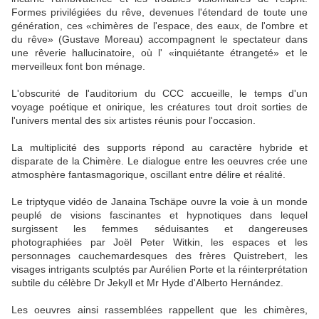
Formes privilégiées du rêve, devenues l'étendard de toute une
génération, ces «chimères de l'espace, des eaux, de l'ombre et
du rêve» (Gustave Moreau) accompagnent le spectateur dans
une rêverie hallucinatoire, où l' «inquiétante étrangeté» et le
merveilleux font bon ménage.
L'obscurité de l'auditorium du CCC accueille, le temps d'un
voyage poétique et onirique, les créatures tout droit sorties de
l'univers mental des six artistes réunis pour l'occasion.
La multiplicité des supports répond au caractère hybride et
disparate de la Chimère. Le dialogue entre les oeuvres crée une
atmosphère fantasmagorique, oscillant entre délire et réalité.
Le triptyque vidéo de Janaina Tschäpe ouvre la voie à un monde
peuplé de visions fascinantes et hypnotiques dans lequel
surgissent les femmes séduisantes et dangereuses
photographiées par Joël Peter Witkin, les espaces et les
personnages cauchemardesques des frères Quistrebert, les
visages intrigants sculptés par Aurélien Porte et la réinterprétation
subtile du célèbre Dr Jekyll et Mr Hyde d'Alberto Hernández.
Les oeuvres ainsi rassemblées rappellent que les chimères,