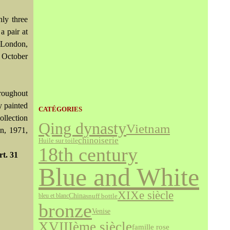
ly three
a pair at
s London,
1 October
roughout
y painted
CATÉGORIES
ollection
Qing dynasty
Vietnam
n, 1971,
chinoiserie
Huile sur toile
18th century
t. 31
Blue and White
XIXe siècle
China
snuff bottle
bleu et blanc
bronze
Venise
XVIIIème siècle
famille rose