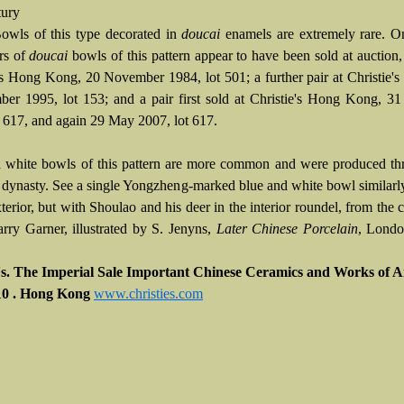
tury
Bowls of this type decorated in
doucai
enamels are extremely rare. On
irs of
doucai
bowls of this pattern appear to have been sold at auction, 
s Hong Kong, 20 November 1984, lot 501; a further pair at Christie'
er 1995, lot 153; and a pair first sold at Christie's Hong Kong, 3
t 617, and again 29 May 2007, lot 617.
 white bowls of this pattern are more common and were produced th
 dynasty. See a single Yongzheng-marked blue and white bowl similarl
terior, but with Shoulao and his deer in the interior roundel, from the c
arry Garner, illustrated by S. Jenyns,
Later Chinese Porcelain
, Londo
's. The Imperial Sale Important Chinese Ceramics and Works of Ar
0 . Hong Kong
www.christies.com