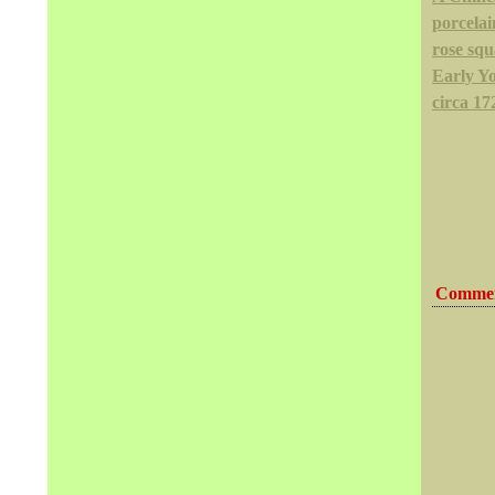
porcelai
rose squ
Early Y
circa 17
Commen