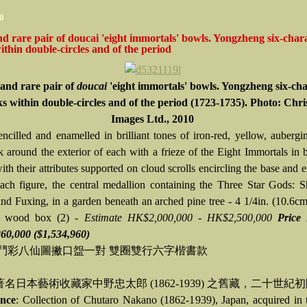
10
nd rare pair of doucai 'eight immortals' bowls. Yongzheng six-char
thin double-circles and of the period
 and rare pair of
doucai
'eight immortals' bowls. Yongzheng six-cha
s within double-circles and of the period (1723-1735). Photo: Chris
Images Ltd., 2010
encilled and enamelled in brilliant tones of iron-red, yellow, aubergi
k around the exterior of each with a frieze of the Eight Immortals in 
ith their attributes supported on cloud scrolls encircling the base and 
ach figure, the central medallion containing the Three Star Gods: 
nd Fuxing, in a garden beneath an arched pine tree - 4 1/4in. (10.6cm
e wood box (2) -
Estimate HK$2,000,000 - HK$2,500,000
Price 
60,000 ($1,534,960)
 鬥彩八仙圖撇口盌一對 雙圈雙行六字楷書款
名日本藝術收藏家中野忠太郎 (1862-1939) 之舊藏，二十世紀
nce
: Collection of Chutaro Nakano (1862-1939), Japan, acquired in 