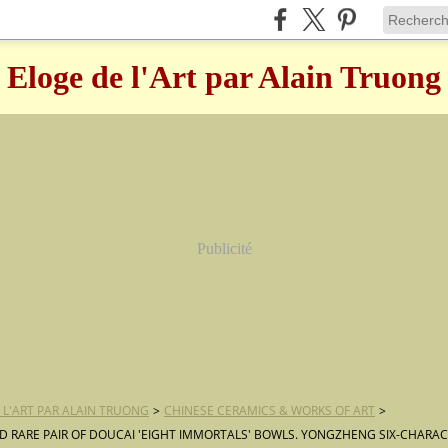
Eloge de l'Art par Alain Truong
Publicité
 L'ART PAR ALAIN TRUONG
>
CHINESE CERAMICS & WORKS OF ART
>
ND RARE PAIR OF DOUCAI 'EIGHT IMMORTALS' BOWLS. YONGZHENG SIX-CHARA