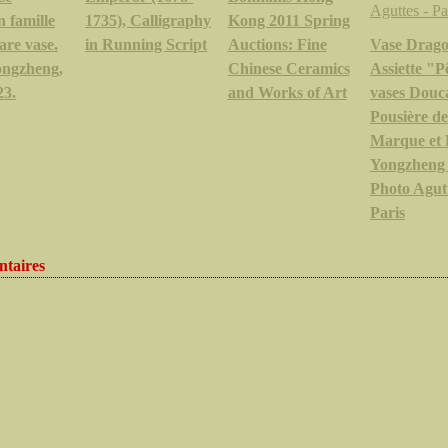
n famille
1735), Calligraphy
Kong 2011 Spring
are vase.
in Running Script
Auctions: Fine
Vase Drago
ongzheng,
Chinese Ceramics
Assiette "P
23.
and Works of Art
vases Douca
Pousière de
Marque et 
Yongzheng
Photo Agutt
Paris
taires