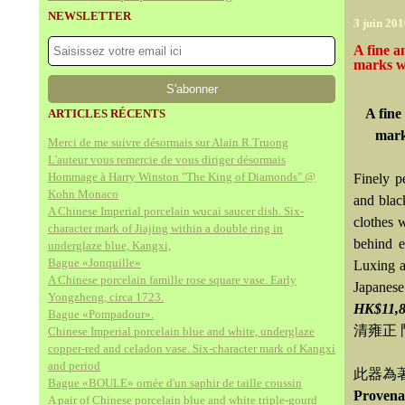
NEWSLETTER
3 juin 20
A fine a
marks wi
A fine
ARTICLES RÉCENTS
mark
Merci de me suivre désormais sur Alain.R.Truong
L'auteur vous remercie de vous diriger désormais
Hommage à Harry Winston "The King of Diamonds" @
Finely p
Kohn Monaco
and blac
A Chinese Imperial porcelain wucai saucer dish. Six-
clothes w
character mark of Jiajing within a double ring in
behind e
underglaze blue, Kangxi,
Bague «Jonquille»
Luxing a
A Chinese porcelain famille rose square vase. Early
Japanes
Yongzheng, circa 1723.
HK$11,8
Bague «Pompadour».
清雍正
Chinese Imperial porcelain blue and white, underglaze
copper-red and celadon vase. Six-character mark of Kangxi
and period
此器為著
Bague «BOULE» ornée d'un saphir de taille coussin
Provena
A pair of Chinese porcelain blue and white triple-gourd