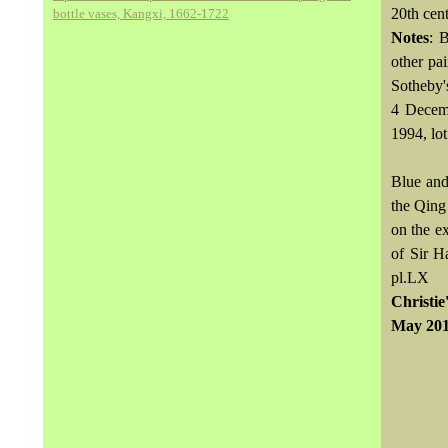
20th cen
bottle vases, Kangxi, 1662-1722
Notes
: 
other pa
Sotheby'
4 Decemb
1994, lo
Blue and
the Qing
on the ex
of Sir H
pl.LX
Christie
May 201