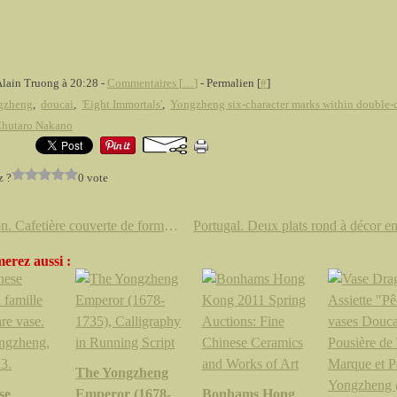
Alain Truong à 20:28 -
Commentaires [
…
]
- Permalien [
#
]
gzheng
,
doucai
,
'Eight Immortals'
,
Yongzheng six-character marks within double-c
hutaro Nakano
z ?
0 vote
Samson. Cafetière couverte de forme balustre. XIXe siècle
erez aussi :
The Yongzheng
se
Emperor (1678-
Bonhams Hong