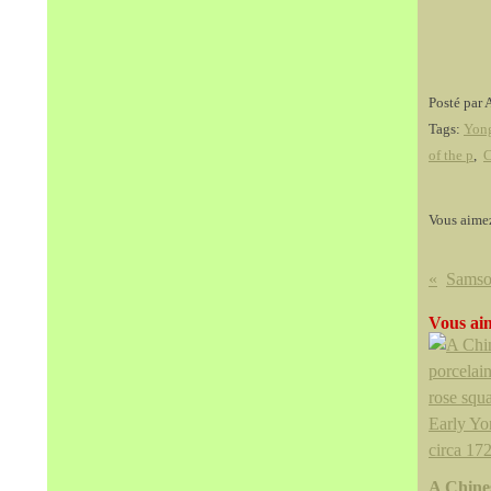
Posté par 
Tags:
Yon
of the p
,
C
Vous aime
Vous aim
A Chine