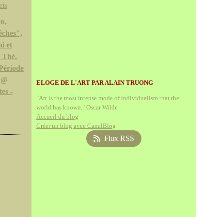
n,
êches",
i et
 Thé.
Période
 @
ELOGE DE L'ART PAR ALAIN TRUONG
es -
"Art is the most intense mode of individualism that the
world has known." Oscar Wilde
Accueil du blog
Créer un blog avec CanalBlog
Flux RSS