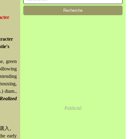
acter
racter
tie's
ne, green
billowing
extending
Shouxing,
.) diam.,
Realized
Publicité
初購入。
the early