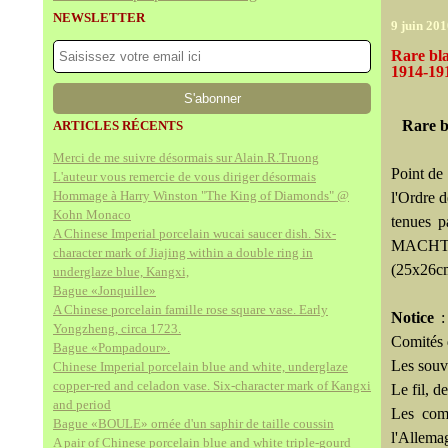
NEWSLETTER
9 juin 20
Rare bla
1914-19
Rare b
ARTICLES RÉCENTS
Merci de me suivre désormais sur Alain.R.Truong
Point de 
L'auteur vous remercie de vous diriger désormais
Hommage à Harry Winston "The King of Diamonds" @
l'Ordre 
Kohn Monaco
tenues 
A Chinese Imperial porcelain wucai saucer dish. Six-
MACHT »
character mark of Jiajing within a double ring in
(25x26c
underglaze blue, Kangxi,
Bague «Jonquille»
A Chinese porcelain famille rose square vase. Early
Notice
: 
Yongzheng, circa 1723.
Comités 
Bague «Pompadour».
Les souve
Chinese Imperial porcelain blue and white, underglaze
copper-red and celadon vase. Six-character mark of Kangxi
Le fil, d
and period
Les comm
Bague «BOULE» ornée d'un saphir de taille coussin
l'Allema
A pair of Chinese porcelain blue and white triple-gourd