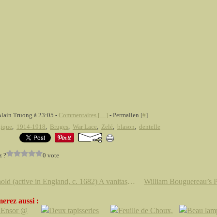
Alain Truong à 23:05 -
Commentaires [
…
]
- Permalien [
#
]
ique
,
1914-1918
,
Bruges
,
War Lace
,
Zelé
,
blason
,
dentelle
z ?
0 vote
R. Arnold (active in England, c. 1682) A vanitas still life with musical instruments, a globe and other objects.
erez aussi :