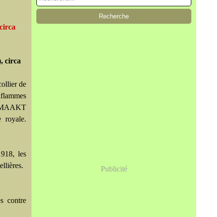
circa
, circa
ollier de
riflammes
HT MAAKT
 royale.
918, les
llières.
Publicité
s contre