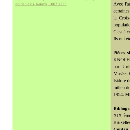
Avec l'a
bottle vases, Kangxi, 1662-1722
certaines
la Croix
populati
C'est à c
Ils ont é
P
ièces s
KNOPFF) 
par l'Un
Musées R
Isidore 
milieu de
1954. M
Bibliogr
XIX ème 
Bruxelle
Coutau-