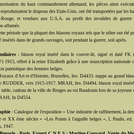
utorisation du haut commandement allemand, les pièces ainsi exécut
 reproduisaient le drapeau des Etats-Unis, ont été transportées par les b
-Rouge, et vendues aux U.S.A. au profit des invalides de guerre 
on affamée.
ette période que la plupart des blasons royaux tels que le nôtre ont été p
té insérés dans de grands ouvrages, soit pendant la guerre, soit après.
imilaires
: blason royal inséré dans le couvre-lit, signé et daté FK
1915, offert à la reine Elizabeth grâce à une souscription nationale 
ion patriotique des femmes belges.
oyaux d'Art et d'Histoire, Bruxelles, Inv. D4433. nappe au grand blas
de RUDDER, vers 1915-1917. MRAH, Inv. D4494. blason royal inséré
 table, cadeau de la ville de Bruges au roi Baudouin lors de sa joyeuse 
RAH, In D4554.
aphie
: Catalogue de l'exposition « Une industrie de raffinement, la den
et XX ème siècles » «Les Points à l'aiguille belges », L Paulis, e
s, 1947.
Begarie - Paris. Expert C.N.E.S : Martine Gauvard. Vente du Me