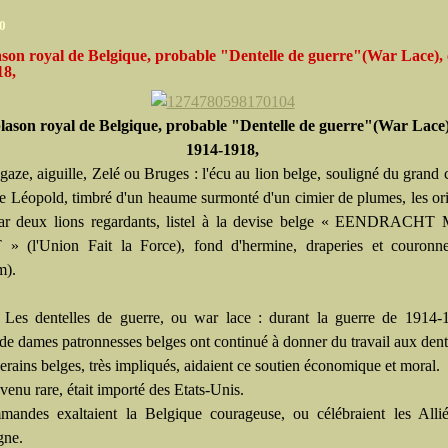
10
son royal de Belgique, probable "Dentelle de guerre"(War Lace), 
18,
lason royal de Belgique, probable "Dentelle de guerre"(War Lace)
1914-1918,
gaze, aiguille, Zelé ou Bruges : l'écu au lion belge, souligné du grand c
de Léopold, timbré d'un heaume surmonté d'un cimier de plumes, les o
par deux lions regardants, listel à la devise belge « EENDRAC
 (l'Union Fait la Force), fond d'hermine, draperies et couronne
m).
Les dentelles de guerre, ou war lace : durant la guerre de 1914-1
de dames patronnesses belges ont continué à donner du travail aux dente
rains belges, très impliqués, aidaient ce soutien économique et moral.
evenu rare, était importé des Etats-Unis.
andes exaltaient la Belgique courageuse, ou célébraient les Allié
gne.