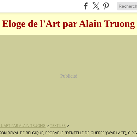
Eloge de l'Art par Alain Truong
Publicité
 L'ART PAR ALAIN TRUONG
>
TEXTILES
>
SON ROYAL DE BELGIQUE, PROBABLE "DENTELLE DE GUERRE"(WAR LACE), CIRCA