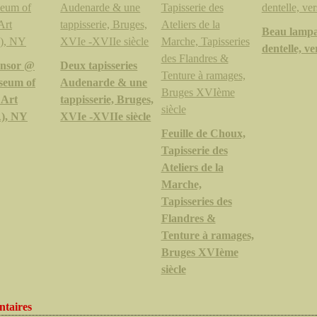
Beau lamp
dentelle, ve
Ensor @
Deux tapisseries
seum of
Audenarde & une
 Art
tappisserie, Bruges,
), NY
XVIe -XVIIe siècle
Feuille de Choux,
Tapisserie des
Ateliers de la
Marche,
Tapisseries des
Flandres &
Tenture à ramages,
Bruges XVIème
siècle
taires