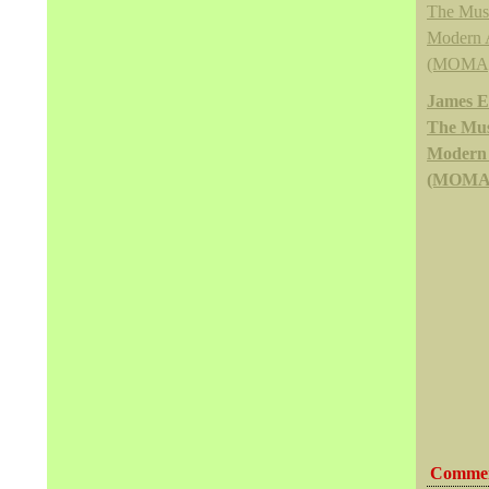
James 
The Mu
Modern
(MOMA
Commen