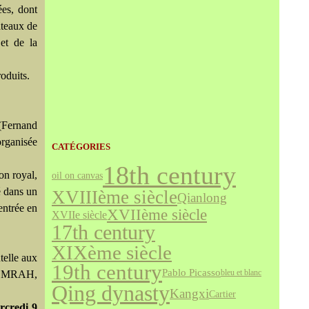
ées, dont
ateaux de
et de la
roduits.
 (Fernand
organisée
CATÉGORIES
18th century
on royal,
oil on canvas
 dans un
XVIIIème siècle
Qianlong
entrée en
XVIIème siècle
XVIIe siècle
17th century
XIXème siècle
telle aux
19th century
Pablo Picasso
bleu et blanc
d. MRAH,
Qing dynasty
Kangxi
Cartier
rcredi 9