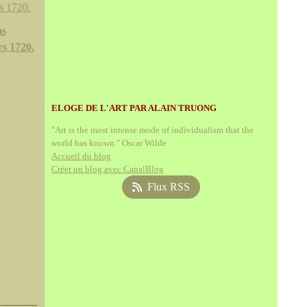
as
rs 1720.
ELOGE DE L'ART PAR ALAIN TRUONG
"Art is the most intense mode of individualism that the
world has known." Oscar Wilde
Accueil du blog
Créer un blog avec CanalBlog
Flux RSS