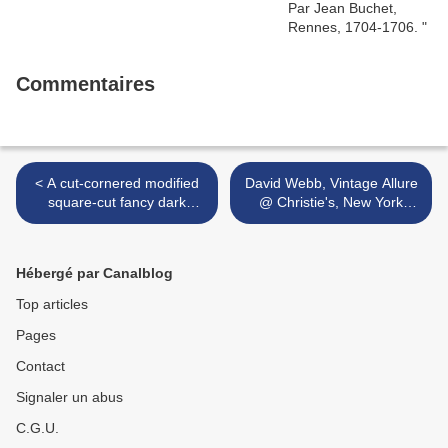
Commentaires
< A cut-cornered modified
David Webb, Vintage Allure
square-cut fancy dark
@ Christie's, New York
greenish gray diamond ring
Jewels, 15 June 2010, New
York >
Hébergé par Canalblog
Top articles
Pages
Contact
Signaler un abus
C.G.U.