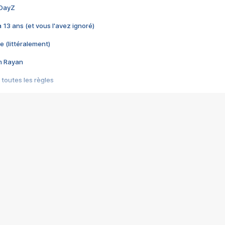
 DayZ
 a 13 ans (et vous l'avez ignoré)
e (littéralement)
im Rayan
 toutes les règles
s les jeux vidéo
us choquant de Rockstar ? - Le scandale BULLY
e plus moche de Steam
du RÊVE tourne au CAUCHEMAR
pendant 8 heures
it… à tort
umiliés par un jeu vidéo
ire - Final Fantasy 8