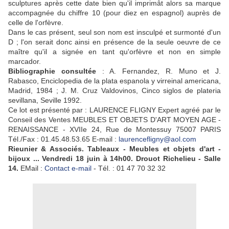
sculptures après cette date bien qu'il imprimât alors sa marque
accompagnée du chiffre 10 (pour diez en espagnol) auprès de
celle de l'orfèvre.
Dans le cas présent, seul son nom est insculpé et surmonté d'un
D ; l'on serait donc ainsi en présence de la seule oeuvre de ce
maître qu'il a signée en tant qu'orfèvre et non en simple
marcador.
Bibliographie consultée
: A. Fernandez, R. Muno et J.
Rabasco, Enciclopedia de la plata espanola y virreinal americana,
Madrid, 1984 ; J. M. Cruz Valdovinos, Cinco siglos de plateria
sevillana, Seville 1992.
Ce lot est présenté par : LAURENCE FLIGNY Expert agréé par le
Conseil des Ventes MEUBLES ET OBJETS D'ART MOYEN AGE -
RENAISSANCE - XVIIe 24, Rue de Montessuy 75007 PARIS
Tél./Fax : 01.45.48.53.65 E-mail :
laurencefligny@aol.com
Rieunier & Associés.
Tableaux - Meubles et objets d'art -
bijoux ...
Vendredi 18 juin à 14h00. Drouot Richelieu - Salle
14.
EMail :
Contact e-mail
- Tél. : 01 47 70 32 32