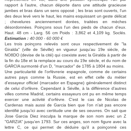
rapport à l'autre, chacun déporte dans une attitude gracieuse
jambes et bras dans un sens opposé ; les bras sont ouverts, l'un
des deux levé vers le haut, les mains esquissant un geste délicat
; chevelures anciennement dorées, traitées en mèches
désordonnées. Poinçons sous l'un des pieds de chacun d'eux.
Haut. 48 cm - Larg. 56 cm Poids : 3,862 et 4,109 kg. Soclés.
Estimation :
40 000 - 60 000 €
Les trois poinçons relevés sont ceux respectivement de "la
Giralda" (ville de Séville) en vigueur jusqu'au 19e siècle, de
NO8DO (devise de la cité) qui coexiste avec la Giralda à partir de
la fin du 18e et la remplace au cours du 19e siècle, et du nom de
GARCIA surmonté d'un D, "marcador" de 1785 à 1804 au moins.
Une particularité de l'orfèvrerie espagnole, comme de certains
autres pays comme la Russie, est en effet celle du métier
d'essayeur officiel (marcador en Espagne) généralement distinct
de celui d'orfèvre. Cependant à Séville, à la différence d'autres
villes comme Madrid, certains essayeurs ont pu en même temps
exercer une activité d'orfèvre. C'est le cas de Nicolas de
Cardenas mais aussi de Garcia bien que l'on n'ait pas encore
identifié jusqu'ici avec certitude une de ses oeuvres. On sait que
Jose Garcia Diez insculpa la marque de son nom avec un Z
"GARZIA" jusqu'en 1793. Sur ces anges, son nom figure avec la
lettre C, ce qui permet de déduire qu'il a poinçonné ces