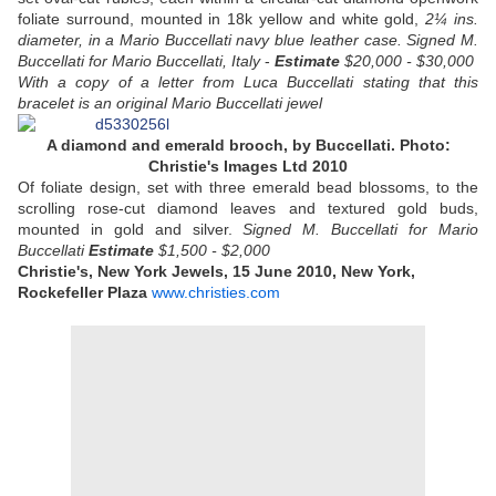
foliate surround, mounted in 18k yellow and white gold,
2¼ ins.
diameter, in a Mario Buccellati navy blue leather case.
Signed M.
Buccellati for Mario Buccellati, Italy
-
Estimate
$20,000 - $30,000
With a copy of a letter from Luca Buccellati stating that this
bracelet is an original Mario Buccellati jewel
A diamond and emerald brooch,
by Buccellati. Photo:
Christie's Images Ltd 2010
Of foliate design, set with three emerald bead blossoms, to the
scrolling rose-cut diamond leaves and textured gold buds,
mounted in gold and silver.
Signed M. Buccellati for Mario
Buccellati
Estimate
$1,500 - $2,000
Christie's, New York Jewels, 15 June 2010, New York,
Rockefeller Plaza
www.christies.com