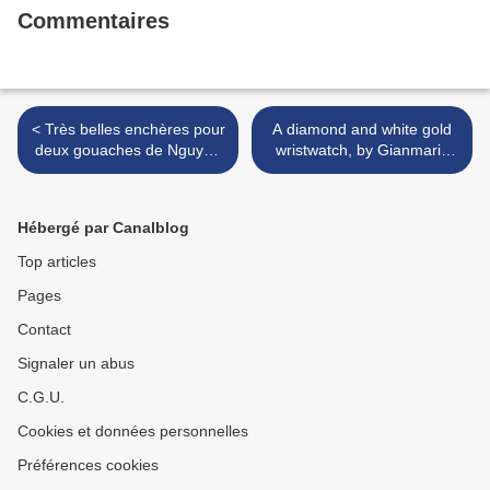
Commentaires
< Très belles enchères pour
A diamond and white gold
deux gouaches de Nguyen
wristwatch, by Gianmaria
Phan Chanh (1892-1984)
Buccellati >
Hébergé par Canalblog
Top articles
Pages
Contact
Signaler un abus
C.G.U.
Cookies et données personnelles
Préférences cookies