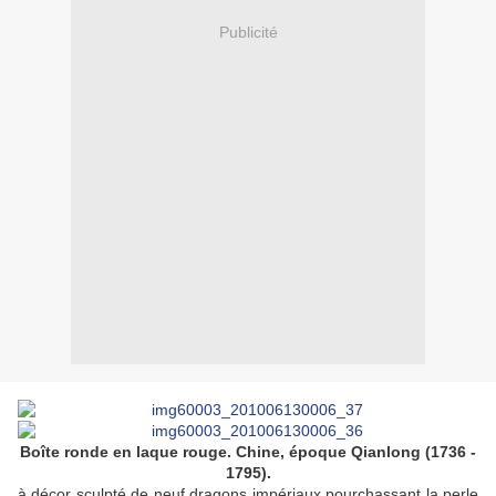
Publicité
Boîte ronde en laque rouge. Chine, époque Qianlong (1736 -
1795).
à décor sculpté de neuf dragons impériaux pourchassant la perle