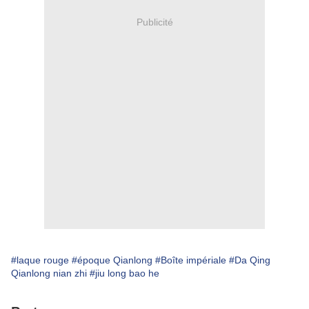
Publicité
#laque rouge
#époque Qianlong
#Boîte impériale
#Da Qing
Qianlong nian zhi
#jiu long bao he