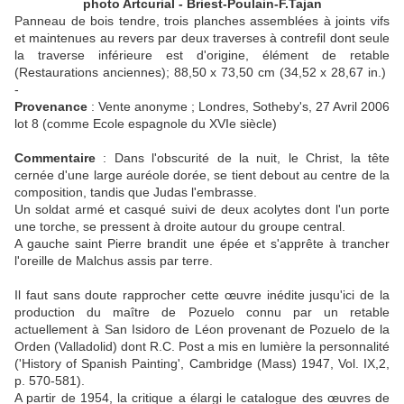
photo Artcurial - Briest-Poulain-F.Tajan
Panneau de bois tendre, trois planches assemblées à joints vifs
et maintenues au revers par deux traverses à contrefil dont seule
la traverse inférieure est d'origine, élément de retable
(Restaurations anciennes); 88,50 x 73,50 cm (34,52 x 28,67 in.)
-
Provenance
: Vente anonyme ; Londres, Sotheby's, 27 Avril 2006
lot 8 (comme Ecole espagnole du XVIe siècle)
Commentaire
: Dans l'obscurité de la nuit, le Christ, la tête
cernée d'une large auréole dorée, se tient debout au centre de la
composition, tandis que Judas l'embrasse.
Un soldat armé et casqué suivi de deux acolytes dont l'un porte
une torche, se pressent à droite autour du groupe central.
A gauche saint Pierre brandit une épée et s'apprête à trancher
l'oreille de Malchus assis par terre.
Il faut sans doute rapprocher cette œuvre inédite jusqu'ici de la
production du maître de Pozuelo connu par un retable
actuellement à San Isidoro de Léon provenant de Pozuelo de la
Orden (Valladolid) dont R.C. Post a mis en lumière la personnalité
('History of Spanish Painting', Cambridge (Mass) 1947, Vol. IX,2,
p. 570-581).
A partir de 1954, la critique a élargi le catalogue des œuvres de