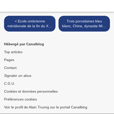
< Ecole ombrienne
Trois porcelaines bleu
méridionale de la fin du XVe
blanc, Chine, dynastie Ming
siècle. Panneau de
@ Sotheby's Paris >
procession double face
Hébergé par Canalblog
Top articles
Pages
Contact
Signaler un abus
C.G.U.
Cookies et données personnelles
Préférences cookies
Voir le profil de Alain Truong sur le portail Canalblog