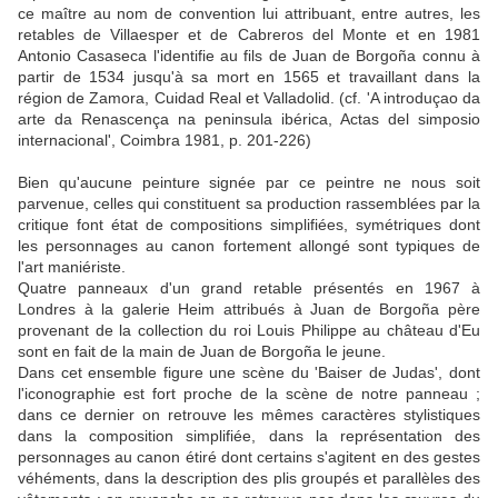
ce maître au nom de convention lui attribuant, entre autres, les
retables de Villaesper et de Cabreros del Monte et en 1981
Antonio Casaseca l'identifie au fils de Juan de Borgoña connu à
partir de 1534 jusqu'à sa mort en 1565 et travaillant dans la
région de Zamora, Cuidad Real et Valladolid. (cf. 'A introduçao da
arte da Renascença na peninsula ibérica, Actas del simposio
internacional', Coimbra 1981, p. 201-226)
Bien qu'aucune peinture signée par ce peintre ne nous soit
parvenue, celles qui constituent sa production rassemblées par la
critique font état de compositions simplifiées, symétriques dont
les personnages au canon fortement allongé sont typiques de
l'art maniériste.
Quatre panneaux d'un grand retable présentés en 1967 à
Londres à la galerie Heim attribués à Juan de Borgoña père
provenant de la collection du roi Louis Philippe au château d'Eu
sont en fait de la main de Juan de Borgoña le jeune.
Dans cet ensemble figure une scène du 'Baiser de Judas', dont
l'iconographie est fort proche de la scène de notre panneau ;
dans ce dernier on retrouve les mêmes caractères stylistiques
dans la composition simplifiée, dans la représentation des
personnages au canon étiré dont certains s'agitent en des gestes
véhéments, dans la description des plis groupés et parallèles des