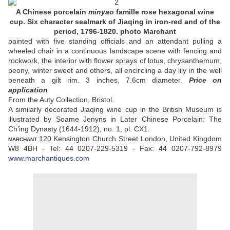
A Chinese porcelain
minyao
famille rose hexagonal wine
cup. Six character sealmark of Jiaqing in iron-red and of the
period, 1796-1820. photo Marchant
painted with five standing officials and an attendant pulling a
wheeled chair in a continuous landscape scene with fencing and
rockwork, the interior with flower sprays of lotus, chrysanthemum,
peony, winter sweet and others, all encircling a day lily in the well
beneath a gilt rim. 3 inches, 7.6cm diameter.
Price on
application
From the Auty Collection, Bristol.
A similarly decorated Jiaqing wine cup in the British Museum is
illustrated by Soame Jenyns in Later Chinese Porcelain: The
Ch’ing Dynasty (1644-1912), no. 1, pl. CX1.
120 Kensington Church Street London, United Kingdom
MARCHANT
W8 4BH - Tel: 44 0207-229-5319 - Fax: 44 0207-792-8979
www.marchantiques.com