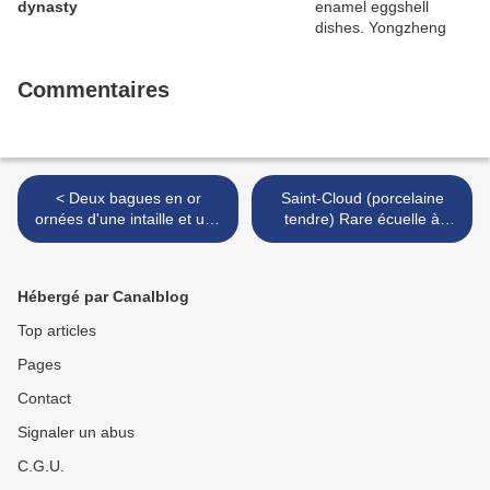
dynasty
Commentaires
< Deux bagues en or
Saint-Cloud (porcelaine
ornées d'une intaille et une
tendre) Rare écuelle à
broche en cire XIXème
bouillon couverte. Début
siècle
XVIIIe siècle >
Hébergé par Canalblog
Top articles
Pages
Contact
Signaler un abus
C.G.U.