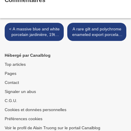
Commentaires
< A massive blue and white
A rare gilt and polychrome
porcelain jardinière, 19th
enameled export porcelain
Century
figure of a female
attendant. Qianlong Period
>
Hébergé par Canalblog
Top articles
Pages
Contact
Signaler un abus
C.G.U.
Cookies et données personnelles
Préférences cookies
Voir le profil de Alain Truong sur le portail Canalblog