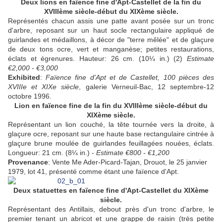
Deux lions en faïence fine d'Apt-Castellet de la fin du
XVIIIème siècle-début du XIXème siècle.
Représentés chacun assis une patte avant posée sur un tronc
d'arbre, reposant sur un haut socle rectangulaire appliqué de
guirlandes et médaillons, à décor de "terre mêlée" et de glaçure
de deux tons ocre, vert et manganèse; petites restaurations,
éclats et égrenures. Hauteur: 26 cm. (10¼ in.) (2)
Estimate
€2,000 - €3,000
Exhibited
:
Faïence fine d'Apt et de Castellet, 100 pièces des
XVIIIe et XIXe siècle
, galerie Verneuil-Bac, 12 septembre-12
octobre 1996.
Lion en faïence fine de la fin du XVIIIème siècle-début du
XIXème siècle.
Représentant un lion couché, la tête tournée vers la droite, à
glaçure ocre, reposant sur une haute base rectangulaire cintrée à
glaçure brune moulée de guirlandes feuillagées nouées, éclats.
Longueur: 21 cm. (8¼ in.) -
Estimate €800 - €1,200
Provenance
: Vente Me Ader-Picard-Tajan, Drouot, le 25 janvier
1979, lot 41, présenté comme étant une faïence d'Apt.
Deux statuettes en faïence fine d'Apt-Castellet du XIXème
siècle.
Représentant des Antillais, debout près d'un tronc d'arbre, le
premier tenant un abricot et une grappe de raisin (très petite