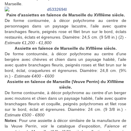
Marseille.
Paire d'assiettes en faïence de Marseille du
XVIIIème siècle.
De forme contournée, à décor polychrome au centre de
personnages dans un paysage lacustre, l'aile avec quatre
branchages fleuris, peignés rose et filet brun sur le bord, éclats
restaurés, éclats et égrenures. Diamètre: 24,5 cm. (9 5/8 in.) (2) -
Estimate €1,200 - €1,800
Assiette en faïence de Marseille du
XVIIIème siècle.
De forme contournée, à décor polychrome au centre d'une
bergère avec chèvres et chien dans un paysage habité, l'aile
avec quatre branchages fleuris, peignés roses et filet brun sur le
bord, éclat, craquelures et égrenures. Diamètre: 24,8 cm. (9¾
in.) -
Estimate €400 - €600
Assiette en faïence de Marseille (Veuve Perrin) du
XVIIIème
siècle.
De forme contournée, à décor polychrome au centre d'un berger
avec moutons et chien dans un paysage habité, l'aile avec quatre
branchages fleuris et coquille, peignés polychromes et filet rose
sur le bord, éclat et égrenures. Diamètre: 24 cm. (9 3/8 in.) -
Estimate €500 - €800
Notes
: Pour une assiette à décor similaire de la manufacture de
la Veuve Perrin, voir le catalogue d'exposition,
Faïence et