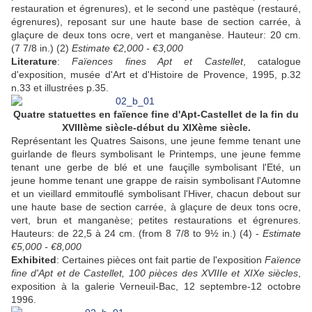
restauration et égrenures), et le second une pastèque (restauré,
égrenures), reposant sur une haute base de section carrée, à
glaçure de deux tons ocre, vert et manganèse. Hauteur: 20 cm.
(7 7/8 in.) (2)
Estimate €2,000 - €3,000
Literature
:
Faïences fines Apt et Castellet
, catalogue
d'exposition, musée d'Art et d'Histoire de Provence, 1995, p.32
n.33 et illustrées p.35.
Quatre statuettes en faïence fine d'Apt-Castellet de la fin du
XVIIIème siècle-début du XIXème siècle.
Représentant les Quatres Saisons, une jeune femme tenant une
guirlande de fleurs symbolisant le Printemps, une jeune femme
tenant une gerbe de blé et une fauçille symbolisant l'Eté, un
jeune homme tenant une grappe de raisin symbolisant l'Automne
et un vieillard emmitouflé symbolisant l'Hiver, chacun debout sur
une haute base de section carrée, à glaçure de deux tons ocre,
vert, brun et manganèse; petites restaurations et égrenures.
Hauteurs: de 22,5 à 24 cm. (from 8 7/8 to 9½ in.) (4) -
Estimate
€5,000 - €8,000
Exhibited
: Certaines pièces ont fait partie de l'exposition
Faïence
fine d'Apt et de Castellet, 100 pièces des XVIIIe et XIXe siècles
,
exposition à la galerie Verneuil-Bac, 12 septembre-12 octobre
1996.