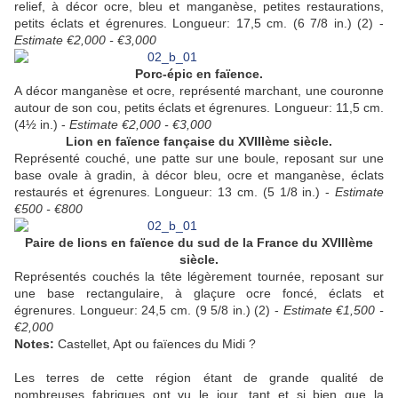
relief, à décor ocre, bleu et manganèse, petites restaurations,
petits éclats et égrenures. Longueur: 17,5 cm. (6 7/8 in.) (2) -
Estimate €2,000 - €3,000
Porc-épic en faïence.
A décor manganèse et ocre, représenté marchant, une couronne
autour de son cou, petits éclats et égrenures. Longueur: 11,5 cm.
(4½ in.) -
Estimate €2,000 - €3,000
Lion en
faïence fançaise du XVIIIème siècle.
Représenté couché, une patte sur une boule, reposant sur une
base ovale à gradin, à décor bleu, ocre et manganèse, éclats
restaurés et égrenures. Longueur: 13 cm. (5 1/8 in.) -
Estimate
€500 - €800
Paire de lions en faïence du sud de la France du XVIIIème
siècle.
Représentés couchés la tête légèrement tournée, reposant sur
une base rectangulaire, à glaçure ocre foncé, éclats et
égrenures. Longueur: 24,5 cm. (9 5/8 in.) (2) -
Estimate €1,500 -
€2,000
Notes:
Castellet, Apt ou faïences du Midi ?
Les terres de cette région étant de grande qualité de
nombreuses fabriques ont vu le jour, tant et si bien que la