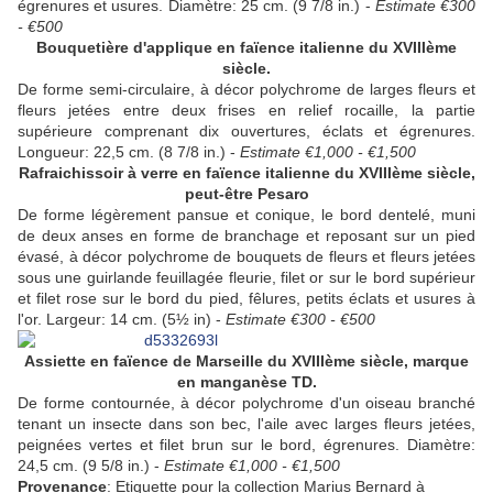
égrenures et usures. Diamètre: 25 cm. (9 7/8 in.) -
Estimate €300
- €500
Bouquetière d'applique en faïence italienne du
XVIIIème
siècle.
De forme semi-circulaire, à décor polychrome de larges fleurs et
fleurs jetées entre deux frises en relief rocaille, la partie
supérieure comprenant dix ouvertures, éclats et égrenures.
Longueur: 22,5 cm. (8 7/8 in.) -
Estimate €1,000 - €1,500
Rafraichissoir à verre en faïence italienne du XVIIIème siècle,
peut-être Pesaro
De forme légèrement pansue et conique, le bord dentelé, muni
de deux anses en forme de branchage et reposant sur un pied
évasé, à décor polychrome de bouquets de fleurs et fleurs jetées
sous une guirlande feuillagée fleurie, filet or sur le bord supérieur
et filet rose sur le bord du pied, fêlures, petits éclats et usures à
l'or. Largeur: 14 cm. (5½ in) -
Estimate €300 - €500
Assiette en faïence de Marseille du
XVIIIème siècle, marque
en manganèse TD.
De forme contournée, à décor polychrome d'un oiseau branché
tenant un insecte dans son bec, l'aile avec larges fleurs jetées,
peignées vertes et filet brun sur le bord, égrenures. Diamètre:
24,5 cm. (9 5/8 in.) -
Estimate €1,000 - €1,500
Provenance
: Etiquette pour la collection Marius Bernard à