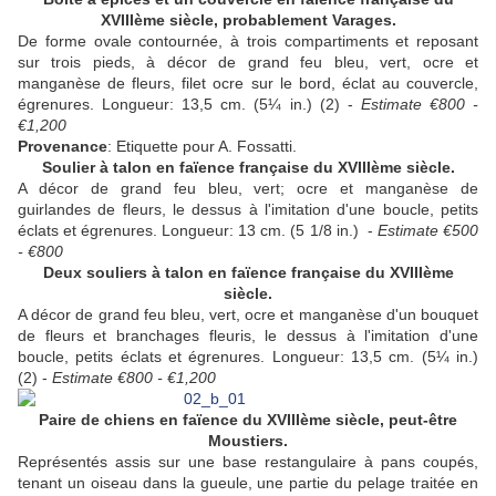
XVIIIème siècle, probablement Varages.
De forme ovale contournée, à trois compartiments et reposant
sur trois pieds, à décor de grand feu bleu, vert, ocre et
manganèse de fleurs, filet ocre sur le bord, éclat au couvercle,
égrenures. Longueur: 13,5 cm. (5¼ in.) (2) -
Estimate €800 -
€1,200
Provenance
: Etiquette pour A. Fossatti.
Soulier à talon en faïence française du XVIIIème siècle.
A décor de grand feu bleu, vert; ocre et manganèse de
guirlandes de fleurs, le dessus à l'imitation d'une boucle, petits
éclats et égrenures. Longueur: 13 cm. (5 1/8 in.) -
Estimate €500
- €800
Deux souliers à talon en faïence française du XVIIIème
siècle.
A décor de grand feu bleu, vert, ocre et manganèse d'un bouquet
de fleurs et branchages fleuris, le dessus à l'imitation d'une
boucle, petits éclats et égrenures. Longueur: 13,5 cm. (5¼ in.)
(2) -
Estimate €800 - €1,200
Paire de chiens en faïence du XVIIIème siècle, peut-être
Moustiers.
Représentés assis sur une base restangulaire à pans coupés,
tenant un oiseau dans la gueule, une partie du pelage traitée en