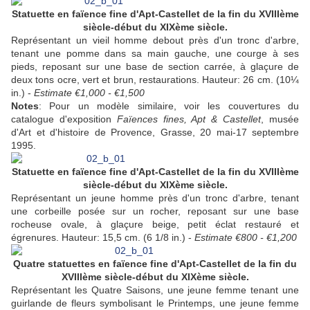
Statuette en faïence fine d'Apt-Castellet de la fin du XVIIIème
siècle-début du XIXème siècle.
Représentant un vieil homme debout près d'un tronc d'arbre,
tenant une pomme dans sa main gauche, une courge à ses
pieds, reposant sur une base de section carrée, à glaçure de
deux tons ocre, vert et brun, restaurations. Hauteur: 26 cm. (10¼
in.) -
Estimate €1,000 - €1,500
Notes
: Pour un modèle similaire, voir les couvertures du
catalogue d'exposition
Faïences fines, Apt & Castellet
, musée
d'Art et d'histoire de Provence, Grasse, 20 mai-17 septembre
1995.
Statuette en faïence fine d'Apt-Castellet de la fin du XVIIIème
siècle-début du XIXème siècle.
Représentant un jeune homme près d'un tronc d'arbre, tenant
une corbeille posée sur un rocher, reposant sur une base
rocheuse ovale, à glaçure beige, petit éclat restauré et
égrenures. Hauteur: 15,5 cm. (6 1/8 in.) -
Estimate €800 - €1,200
Quatre statuettes en faïence fine d'Apt-Castellet de la fin du
XVIIIème siècle-début du XIXème siècle.
Représentant les Quatre Saisons, une jeune femme tenant une
guirlande de fleurs symbolisant le Printemps, une jeune femme