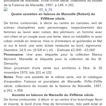
porcelaine de Marseille, XVIIe-XVIIIe siècle
, collections du musée
de la Faïence de Marseille, 1997, p.148, n.181.
Quatre assiettes
en faïence de Marseille (Robert) du
XVIIIème siècle.
De forme contournée, à décor au centre en camaïeu vert de
scènes champêtres avec personnages, respectivement des
femmes au lavoir avec ruines, des pêcheurs, un homme avec
son chien et un couple sous une tente, dans un médaillon or avec
ruban ondulé en réserve, frise or d'entrelacs et guirlandes et filet
or sur le bord; une avec éclats restaurés au bord, égrenures.
Diamètre: 24,5 cm. (9 5/8 in.) (4) -
Estimate
€2,000 - €3,000
Provenance
: Une avec étiquette pour la collection Marius
Bernard, Marseille et étiquette pour la collection de feu M.
Demachy.
Deux provenant d'une vente aux enchères à Nice, le 26
novembre 1975, lots 101 et 102.
Notes
: Pour une assiette de la même série, voir le catalogue
d'exposition
Faïence et porcelaine de Marseille, XVIIe-XVIIIe
siècle
, collections du musée de la faïence de Marseille, 1997,
p.261, n.356.
Assiette en faïence de Marseille du
XVIIIème siècle.
De forme contournée, à décor or au centre d'un branchage fleuri
et insecte, le bord d'une frise de ferronneries, très petit éclat et