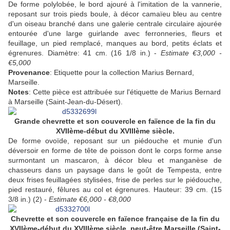
De forme polylobée, le bord ajouré à l'imitation de la vannerie,
reposant sur trois pieds boule, à décor camaïeu bleu au centre
d'un oiseau branché dans une galerie centrale circulaire ajourée
entourée d'une large guirlande avec ferronneries, fleurs et
feuillage, un pied remplacé, manques au bord, petits éclats et
égrenures. Diamètre: 41 cm. (16 1/8 in.) -
Estimate €3,000 -
€5,000
Provenance
: Etiquette pour la collection Marius Bernard,
Marseille.
Notes
: Cette pièce est attribuée sur l'étiquette de Marius Bernard
à Marseille (Saint-Jean-du-Désert).
Grande chevrette et son couvercle en faïence de la fin du
XVIIème-début du XVIIIème siècle.
De forme ovoïde, reposant sur un piédouche et munie d'un
déversoir en forme de tête de poisson dont le corps forme anse
surmontant un mascaron, à décor bleu et manganèse de
chasseurs dans un paysage dans le goût de Tempesta, entre
deux frises feuillagées stylisées, frise de perles sur le piédouche,
pied restauré, fêlures au col et égrenures. Hauteur: 39 cm. (15
3/8 in.) (2) -
Estimate €6,000 - €8,000
Chevrette et son couvercle en faïence française de la fin du
XVIIème-début du XVIIIème siècle, peut-être Marseille (Saint-