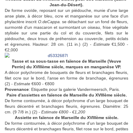
Jean-du-Désert).
De forme ovoïde, reposant sur un piédouche, munie d'une large
anse plate, à décor bleu, ocre et manganèse sur une face d'un
phylactère inscrit
O.deCappa.
se détachant sur un fond de fleurs,
surmonté d'un mascaron et surmontant un oiseau, frise végétale
stylisée sur une partie du col et du couvercle, filets sur le
piédouche, deux trous de préhension au couvercle, petits éclats
et égrenures. Hauteur: 28 cm. (11 in.) (2) -
Estimate
€1,500 -
€2,000
Tasse et sa sous-tasse en faïence de Marseille (Veuve
Perrin) du XVIIIème siècle, marques en manganèse VP.
A décor polychrome de bouquets de fleurs et branchages fleuris,
filet ocre sur le bord, l'anse en forme de branchage, égrenures
(2) -
Estimate
€600 - €800
Provenance
: Etiquette pour la galerie Vandermeersch, Paris.
Paire d'assiettes en faïence de Marseille du
XVIIIème siècle.
De forme contournée, à décor polychrome d'un large bouquet de
fleurs décentré et branchages fleuris, égrenures. Diamètre: 25
cm. (9 7/8 in.) (2) -
Estimate €800 - €1,200
Assiette en faïence de Marseille du
XVIIIème siècle.
De forme contournée, à décor polychrome d'un large bouquet de
fleurs décentré et branchages fleuris, filet rose sur le bord, petites