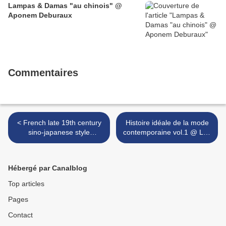
Lampas & Damas "au chinois" @
Aponem Deburaux
Commentaires
< French late 19th century
Histoire idéale de la mode
sino-japanese style
contemporaine vol.1 @ Les
hardwood bedroom suite by
Arts Décoratifs >
Gabriel Viardot, Paris
Hébergé par Canalblog
Top articles
Pages
Contact