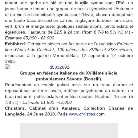
tenant une gerbe de blé et une fauçille symbolisant l'Eté, un
jeune homme tenant une grappe de raisin symbolisant l'Automne
et un vieillard emmitouflé symbolisant l'Hiver, chacun debout sur
une haute base de section carrée, à glaçure de deux tons ocre,
vert, brun et manganèse; quelques restaurations, petits éclats et
égrenures. Hauteurs: de 22,5 à 24 cm. (from 8 7/8 to 9½ in.) (4) -
Estimate €5,000 - €8,000
Exhibited
: Certaines pièces ont fait partie de l'exposition
Faïence
fine d'Apt et de Castellet, 100 pièces des XVIIIe et XIXe siècles
,
exposition à la galerie Verneuil-Bac, 12 septembre-12 octobre
1996.
Groupe en faïence italienne du XVIIIème siècle,
probablement Savone (Boselli).
Représentant un couple galant assis sur un tronc d'arbre et
reposant sur un tertre ovale, à décor polychrome au naturel, un
bras restauré, petits éclats et petites usures. Hauteur: 15 cm. (5
7/8 in.) -
Estimate €1,500 - €2,000
Christie's. Cabinet d'un Amateur, Collection Charles de
Langlade. 24 June 2010. Paris
www.christies.com