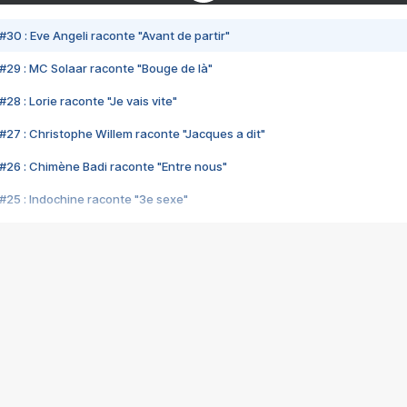
#30 : Eve Angeli raconte "Avant de partir"
#29 : MC Solaar raconte "Bouge de là"
28 : Lorie raconte "Je vais vite"
#27 : Christophe Willem raconte "Jacques a dit"
#26 : Chimène Badi raconte "Entre nous"
#25 : Indochine raconte "3e sexe"
#24 : Zaho raconte "C'est chelou"
#23 : Patrick Bruel raconte "Au café des délices"
#22 : Kyo raconte "Le chemin"
#21 : Nolwenn Leroy raconte "Cassé"
#20 : Patrick Hernandez raconte "Born to be alive"
#19 : Lorie raconte "Près de moi"