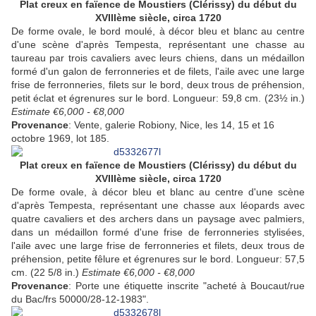
Plat creux en faïence de Moustiers (Clérissy) du début du
XVIIIème siècle, circa 1720
De forme ovale, le bord moulé, à décor bleu et blanc au centre
d'une scène d'après Tempesta, représentant une chasse au
taureau par trois cavaliers avec leurs chiens, dans un médaillon
formé d'un galon de ferronneries et de filets, l'aile avec une large
frise de ferronneries, filets sur le bord, deux trous de préhension,
petit éclat et égrenures sur le bord. Longueur: 59,8 cm. (23½ in.)
Estimate €6,000 - €8,000
Provenance
: Vente, galerie Robiony, Nice, les 14, 15 et 16
octobre 1969, lot 185.
Plat creux en faïence de Moustiers (Clérissy) du début du
XVIIIème siècle, circa 1720
De forme ovale, à décor bleu et blanc au centre d'une scène
d'après Tempesta, représentant une chasse aux léopards avec
quatre cavaliers et des archers dans un paysage avec palmiers,
dans un médaillon formé d'une frise de ferronneries stylisées,
l'aile avec une large frise de ferronneries et filets, deux trous de
préhension, petite fêlure et égrenures sur le bord. Longueur: 57,5
cm. (22 5/8 in.)
Estimate €6,000 - €8,000
Provenance
: Porte une étiquette inscrite "acheté à Boucaut/rue
du Bac/frs 50000/28-12-1983".