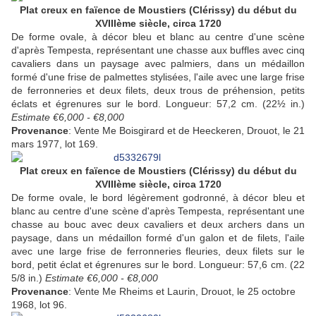
Plat creux en faïence de Moustiers (Clérissy) du début du
XVIIIème siècle, circa 1720
De forme ovale, à décor bleu et blanc au centre d'une scène
d'après Tempesta, représentant une chasse aux buffles avec cinq
cavaliers dans un paysage avec palmiers, dans un médaillon
formé d'une frise de palmettes stylisées, l'aile avec une large frise
de ferronneries et deux filets, deux trous de préhension, petits
éclats et égrenures sur le bord. Longueur: 57,2 cm. (22½ in.)
Estimate €6,000 - €8,000
Provenance
: Vente Me Boisgirard et de Heeckeren, Drouot, le 21
mars 1977, lot 169.
Plat creux en faïence de Moustiers (Clérissy) du début du
XVIIIème siècle, circa 1720
De forme ovale, le bord légèrement godronné, à décor bleu et
blanc au centre d'une scène d'après Tempesta, représentant une
chasse au bouc avec deux cavaliers et deux archers dans un
paysage, dans un médaillon formé d'un galon et de filets, l'aile
avec une large frise de ferronneries fleuries, deux filets sur le
bord, petit éclat et égrenures sur le bord. Longueur: 57,6 cm. (22
5/8 in.)
Estimate €6,000 - €8,000
Provenance
: Vente Me Rheims et Laurin, Drouot, le 25 octobre
1968, lot 96.