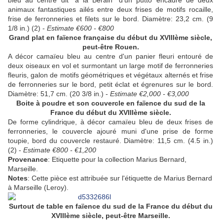
bleu au centre dit "à la Bérain" d'un putto encadré de deux
animaux fantastiques ailés entre deux frises de motifs rocaille,
frise de ferronneries et filets sur le bord. Diamètre: 23,2 cm. (9
1/8 in.) (2) -
Estimate €600 - €800
Grand plat en faïence française du début du XVIIIème siècle,
peut-être Rouen.
A décor camaïeu bleu au centre d'un panier fleuri entouré de
deux oiseaux en vol et surmontant un large motif de ferronneries
fleuris, galon de motifs géométriques et végétaux alternés et frise
de ferronneries sur le bord, petit éclat et égrenures sur le bord.
Diamètre: 51,7 cm. (20 3/8 in.) -
Estimate €2,000 - €3,000
Boite à poudre et son couvercle en faïence du sud de la
France du début du XVIIIème siècle.
De forme cylindrique, à décor camaïeu bleu de deux frises de
ferronneries, le couvercle ajouré muni d'une prise de forme
toupie, bord du couvercle restauré. Diamètre: 11,5 cm. (4.5 in.)
(2) -
Estimate €800 - €1,200
Provenance
: Etiquette pour la collection Marius Bernard,
Marseille.
Notes
: Cette pièce est attribuée sur l'étiquette de Marius Bernard
à Marseille (Leroy).
Surtout de table en faïence du sud de la France du début du
XVIIIème siècle, peut-être Marseille.