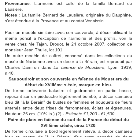
Provenance
: L'armoirie est celle de la famille Bernard de
Lausière.
Notes
: La famille Bernard de Lausière, originaire du Dauphiné,
s'est étendue à la Provence et au comtat Venaissin.
Pour un modèle similaire avec son couvercle, à décor utilisant le
même poncif à l'exception de l'armoirie et des profils, voir la
vente chez Me Tajan, Drouot, le 24 octobre 2007, collection de
monsieur Jean Thuile, lot 101.
Un autre modèle de coffret, conservé dans les collections du
musée de Narbonne avec un décor à la Bérain, est reproduit par
Charles Damiron dans
La faïence de Moustiers
, Lyon, 1919,
n.40.
Saupoudroir et son couvercle en faïence de Moustiers du
début du XVIIIème siècle, marque en bleu.
De forme orfèvrerie balustre et godronnée en partie basse,
reposant sur un piédouche légèrement bombé, à décor camaïeu
bleu dit "à la Bérain" de bustes de femmes et bouquets de fleurs
alternés entre deux frises de ferronneries, éclats et égrenures.
Hauteur: 26 cm. (10¼ in.) (2) -
Estimate €1,200 - €1,500
Paire de plats en faïence du sud de la France du début du
XVIIIème siècle, circa 1720.
De forme circulaire à bord légèrement relevé, à décor camaïeu