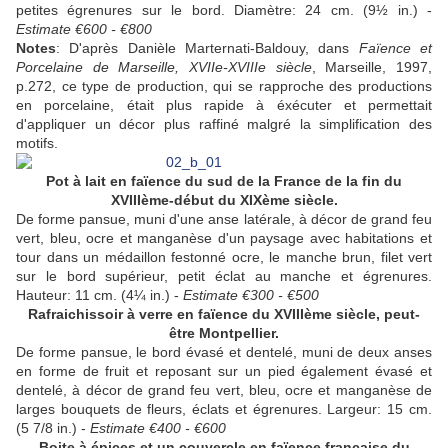
petites égrenures sur le bord. Diamètre: 24 cm. (9½ in.) -
Estimate €600 - €800
Notes
: D'après Danièle Marternati-Baldouy, dans
Faïence et
Porcelaine de Marseille, XVIIe-XVIIIe siècle
, Marseille, 1997,
p.272, ce type de production, qui se rapproche des productions
en porcelaine, était plus rapide à éxécuter et permettait
d'appliquer un décor plus raffiné malgré la simplification des
motifs.
Pot à lait en faïence du sud de la France de la fin du
XVIIIème-début du XIXème siècle.
De forme pansue, muni d'une anse latérale, à décor de grand feu
vert, bleu, ocre et manganèse d'un paysage avec habitations et
tour dans un médaillon festonné ocre, le manche brun, filet vert
sur le bord supérieur, petit éclat au manche et égrenures.
Hauteur: 11 cm. (4¼ in.) -
Estimate €300 - €500
Rafraichissoir à verre en faïence du XVIIIème siècle, peut-
être Montpellier.
De forme pansue, le bord évasé et dentelé, muni de deux anses
en forme de fruit et reposant sur un pied également évasé et
dentelé, à décor de grand feu vert, bleu, ocre et manganèse de
larges bouquets de fleurs, éclats et égrenures. Largeur: 15 cm.
(5 7/8 in.) -
Estimate €400 - €600
Boite à épices et un couvercle en faïence française du