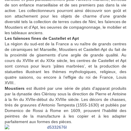
de son enfance marseillaise et de ses premiers pas dans la vie
active. Les collectionneurs pourront ainsi découvrir son goût et
son attachement pour les objets de charme d’une grande
diversité tels la collection de terres cuites de Nini, les faïences de
Moustiers et d’Apt, les oeuvres de compagnonnage, le mobilier et
les tableaux anciens.
Les faïences fines de Castellet et Apt
La région du sud-est de la France a vu naître de grands centres
de céramiques tel Marseille, Moustiers et Castellet-Apt du fait de
la proximité de gisements d’une argile de grande qualité. Au
cours du XVIIIe et du XIXe siècle, les centres de Castellet et Apt
sont connus pour leurs ‘pâtes marbrées’, et la production de
statuettes illustrant les thèmes mythologiques, religieux, des
quatre saisons, ou encore à l’effigie du roi de France, Louis
XVIII..
Moustiers
est illustré par une série de plats d'apparat produits
par la dynastie des Clérissy sous la direction de Pierre et Antoine
à la fin du XVIIe-début du XVIIIe siècle. Les décors de chasses,
tirés de gravures d'Antonio Tempesta (1555-1630) et publiés par
Domenico de Rossi à Rome en 1609, prouvent l'habilité des
peintres de la manufacture à les copier et à les adapter
parfaitement aux formes des pièces.