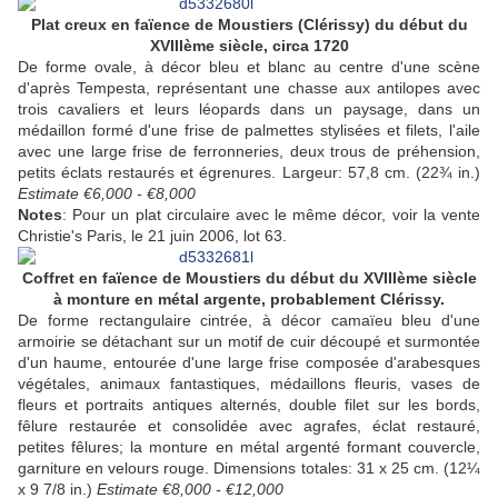
Plat creux en faïence de Moustiers (Clérissy) du début du
XVIIIème siècle, circa 1720
De forme ovale, à décor bleu et blanc au centre d'une scène
d'après Tempesta, représentant une chasse aux antilopes avec
trois cavaliers et leurs léopards dans un paysage, dans un
médaillon formé d'une frise de palmettes stylisées et filets, l'aile
avec une large frise de ferronneries, deux trous de préhension,
petits éclats restaurés et égrenures. Largeur: 57,8 cm. (22¾ in.)
Estimate €6,000 - €8,000
Notes
: Pour un plat circulaire avec le même décor, voir la vente
Christie's Paris, le 21 juin 2006, lot 63.
Coffret en faïence de Moustiers du début du XVIIIème siècle
à monture en métal argente, probablement Clérissy.
De forme rectangulaire cintrée, à décor camaïeu bleu d'une
armoirie se détachant sur un motif de cuir découpé et surmontée
d'un haume, entourée d'une large frise composée d'arabesques
végétales, animaux fantastiques, médaillons fleuris, vases de
fleurs et portraits antiques alternés, double filet sur les bords,
fêlure restaurée et consolidée avec agrafes, éclat restauré,
petites fêlures; la monture en métal argenté formant couvercle,
garniture en velours rouge. Dimensions totales: 31 x 25 cm. (12¼
x 9 7/8 in.)
Estimate €8,000 - €12,000