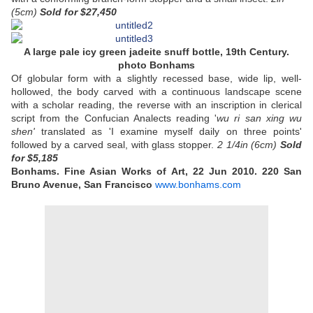
(5cm)
Sold
for $27,450
A large pale icy green jadeite snuff bottle, 19th Century.
photo Bonhams
Of globular form with a slightly recessed base, wide lip, well-
hollowed, the body carved with a continuous landscape scene
with a scholar reading, the reverse with an inscription in clerical
script from the Confucian Analects reading '
wu ri san xing wu
shen'
translated as 'I examine myself daily on three points'
followed by a carved seal, with glass stopper.
2 1/4in (6cm)
Sold
for $5,185
Bonhams. Fine Asian Works of Art, 22 Jun 2010. 220 San
Bruno Avenue, San Francisco
www.bonhams.com