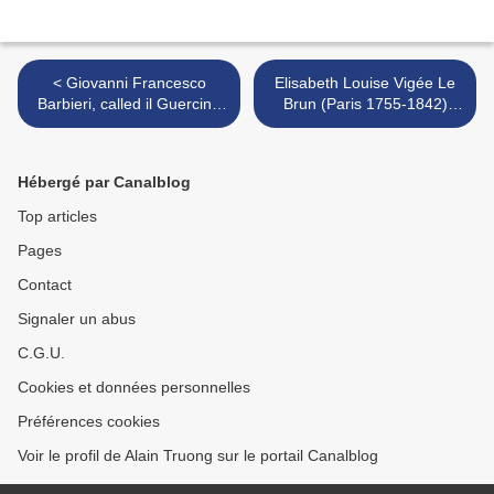
< Giovanni Francesco
Elisabeth Louise Vigée Le
Barbieri, called il Guercino
Brun (Paris 1755-1842)
(Cento 1591-1666 Bologna)
Portrait of Madame Hennet
Study of Saint Matthew
>
turned to his right
Hébergé par Canalblog
Top articles
Pages
Contact
Signaler un abus
C.G.U.
Cookies et données personnelles
Préférences cookies
Voir le profil de Alain Truong sur le portail Canalblog