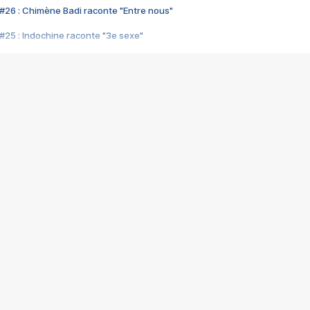
#26 : Chimène Badi raconte "Entre nous"
#25 : Indochine raconte "3e sexe"
#24 : Zaho raconte "C'est chelou"
#23 : Patrick Bruel raconte "Au café des délices"
#22 : Kyo raconte "Le chemin"
#21 : Nolwenn Leroy raconte "Cassé"
#20 : Patrick Hernandez raconte "Born to be alive"
#19 : Lorie raconte "Près de moi"
#18 : Michael Jones raconte "A nos actes manqués" (avec Jean-Jacque
#17 : Khaled raconte "Aïcha"
#16 : Corneille raconte "Parce qu'on vient de loin"
#15 : Indochine raconte "L'aventurier"
14 : Lorie raconte "Sur un air latino"