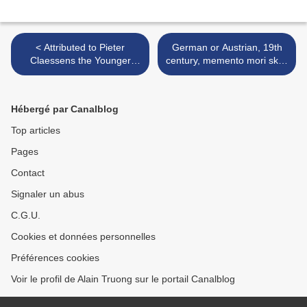
< Attributed to Pieter
German or Austrian, 19th
Claessens the Younger
century, memento mori skull
(Antwerp 1571-1623) The
>
Madonna and Child, with
the Archangels Michael and
Hébergé par Canalblog
Gabriel
Top articles
Pages
Contact
Signaler un abus
C.G.U.
Cookies et données personnelles
Préférences cookies
Voir le profil de Alain Truong sur le portail Canalblog