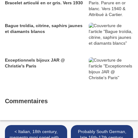
Bracelet articulé en or gris. Vers 1930
Bague troïdia, citrine, saphirs jaunes
et diamants blancs
Exceptionnels bijoux JAR @
Christie's Paris
Commentaires
< Italian, 18th century,
Probably South German,
memento mori panel with a
late 16th-17th century,