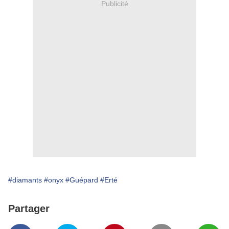
Publicité
#diamants
#onyx
#Guépard
#Erté
Partager