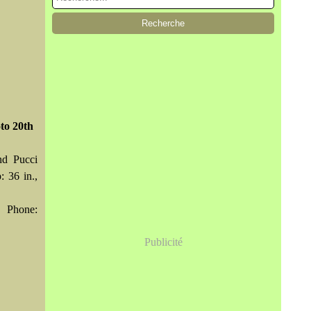
oto 20th
nd Pucci
: 36 in.,
. Phone:
Publicité