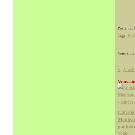
Posté par 
Tags:
196
Vous aime
Vous aim
Christia
Manteau
panthère
1960