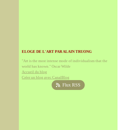
ELOGE DE L'ART PAR ALAIN TRUONG
"Art is the most intense mode of individualism that the
world has known." Oscar Wilde
Accueil du blog
Créer un blog avec CanalBlog
Flux RSS