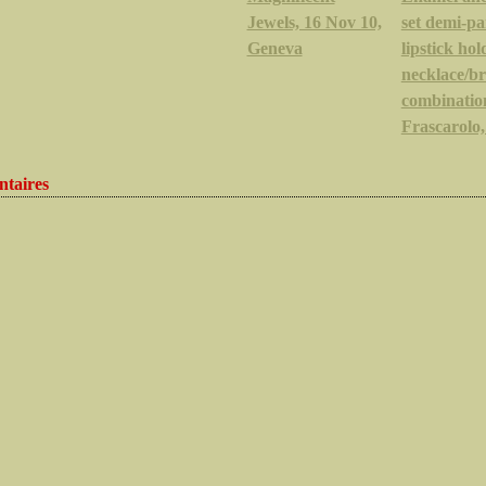
Jewels, 16 Nov 10,
set demi-pa
Geneva
lipstick ho
necklace/b
combinatio
Frascarolo,
taires