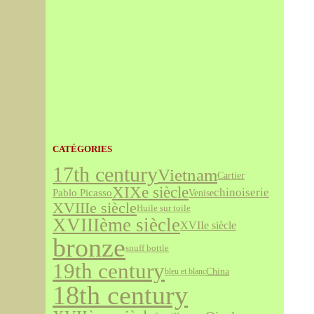
CATÉGORIES
17th century
Vietnam
Cartier
XIXe siècle
chinoiserie
Pablo Picasso
Venise
XVIIIe siècle
Huile sur toile
XVIIIème siècle
XVIIe siècle
bronze
snuff bottle
19th century
China
bleu et blanc
18th century