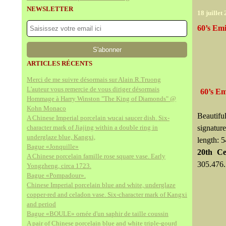
NEWSLETTER
18 juillet
60’s Emi
ARTICLES RÉCENTS
Merci de me suivre désormais sur Alain.R.Truong
L'auteur vous remercie de vous diriger désormais
60’s Em
Hommage à Harry Winston "The King of Diamonds" @
Kohn Monaco
Beautifu
A Chinese Imperial porcelain wucai saucer dish. Six-
character mark of Jiajing within a double ring in
signature
underglaze blue, Kangxi,
length: 5
Bague «Jonquille»
20th Ce
A Chinese porcelain famille rose square vase. Early
305.476.
Yongzheng, circa 1723.
Bague «Pompadour».
Chinese Imperial porcelain blue and white, underglaze
copper-red and celadon vase. Six-character mark of Kangxi
and period
Bague «BOULE» ornée d'un saphir de taille coussin
A pair of Chinese porcelain blue and white triple-gourd