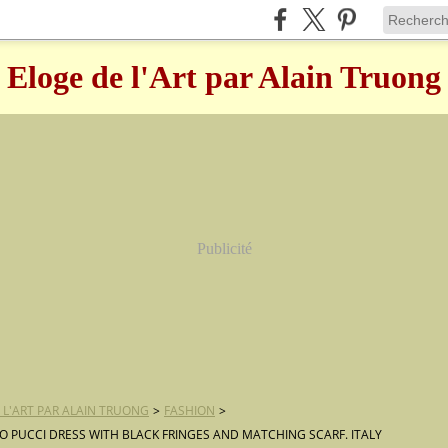
Eloge de l'Art par Alain Truong
Publicité
 L'ART PAR ALAIN TRUONG
>
FASHION
>
LIO PUCCI DRESS WITH BLACK FRINGES AND MATCHING SCARF. ITALY