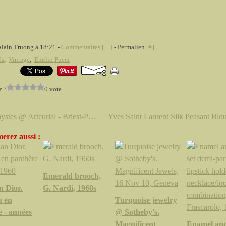
Alain Truong à 18:21 -
Commentaires [
…
]
- Permalien [
#
]
0s
,
Vintage
,
Emilio Pucci
z ?
0 vote
Améthystes @ Artcurial - Briest-Poulain-F.Tajan
erez aussi :
Emerald brooch,
n Dior.
G. Nardi, 1960s
 en
Turquoise jewelry
 - années
@ Sotheby's.
Magnificent
Enamel an